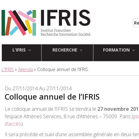
L’IFRIS
RECHERCHE
FORMATION
L'IFRIS
»
Agenda
» Colloque annuel de l’IFRIS
Du 27/11/2014 Au 27/11/2014
Colloque annuel de l’IFRIS
Le colloque annuel de l’IFRIS se tiendra le
27 novembre 201
l’espace Athènes Services, 8 rue d’Athènes – 75009 Paris (
pl
d’accès
).
Il sera précédé et suivi d’une assemblée générale en deux te