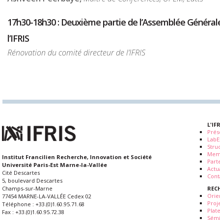
17h30-18h30 : Deuxième partie de l’Assemblée Général
l’IFRIS
Rénovation du comité directeur de l’IFRIS
L'IF
Prés
LabE
Stru
Mem
Institut Francilien Recherche, Innovation et Société
Part
Université Paris-Est Marne-la-Vallée
Actua
Cité Descartes
Cont
5, boulevard Descartes
REC
Champs-sur-Marne
Orie
77454 MARNE-LA-VALLÉE Cedex 02
Proj
Téléphone : +33.(0)1.60.95.71.68
Plat
Fax : +33.(0)1.60.95.72.38
Sémi