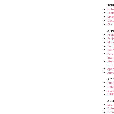
FOR
La fo
Ecol
Mast
Doct
Circ
APP
Proj
Proj
Mani
Bour
Bour
Part
inte
Atel
rech
Appe
Autr
RES
Publ
Note
Sites
L'IF
AGE
Les 
Evé
Evén