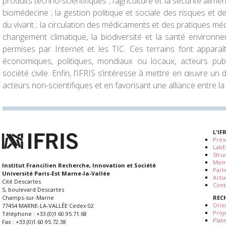
produits techno-scientifiques ; l’agriculture et la sécurité alimen
biomédecine ; la gestion politique et sociale des risques et des
du vivant ; la circulation des médicaments et des pratiques méd
changement climatique, la biodiversité et la santé environn
permises par Internet et les TIC. Ces terrains font apparaît
économiques, politiques, mondiaux ou locaux, acteurs publ
société civile. Enfin, l’IFRIS s’intéresse à mettre en œuvre un
acteurs non-scientifiques et en favorisant une alliance entre la 
L'IF
Prés
LabE
Stru
Mem
Institut Francilien Recherche, Innovation et Société
Part
Université Paris-Est Marne-la-Vallée
Actua
Cité Descartes
Cont
5, boulevard Descartes
REC
Champs-sur-Marne
Orie
77454 MARNE-LA-VALLÉE Cedex 02
Proj
Téléphone : +33.(0)1.60.95.71.68
Plat
Fax : +33.(0)1.60.95.72.38