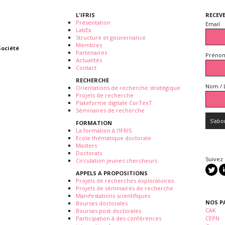
L'IFRIS
RECEV
Présentation
Email
LabEx
Structure et gouvernance
Membres
Société
Partenaires
Prénom
Actualités
Contact
RECHERCHE
Nom / 
Orientations de recherche stratégique
Projets de recherche
Plateforme digitale CorTexT
Séminaires de recherche
FORMATION
La formation à l'IFRIS
Ecole thématique doctorale
Masters
Doctorats
Suivez
Circulation jeunes chercheurs
APPELS A PROPOSITIONS
Projets de recherches exploratoires
Projets de séminaires de recherche
Manifestations scientifiques
NOS P
Bourses doctorales
CAK
Bourses post-doctorales
Participation à des conférences
CEPN