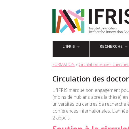
L’IFRIS
RECHERCHE
FORMATION
»
Circulation jeunes cherche
Circulation des docto
L ’IFRIS marque son engagement pour
(moins de huit ans après la thèse) e
universités ou centres de recherche ét
conférences internationales. L’année 2
2 appels.