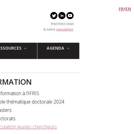
FR
/
EN
Inscrivez vous
à notre
newsletter
ESSOURCES
AGENDA
RMATION
formation à l’IFRIS
ole thématique doctorale 2024
sters
ctorats
rculation jeunes chercheurs