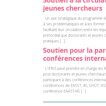
Soutien à la circul
jeunes chercheurs
Un axe stratégique du programme de l
à ses problématiques et à les former 
facilitant leur circulation entre les équ
primordial que doctorants et jeunes c
pratiques […]
Soutien pour la par
conférences intern
L’IFRIS peut prendre en charge les f
post-doctorants et jeunes chercheurs 
participant à des conférences intern
conférences de EASST, 4S, SHOT, HSS,
conférence EAAST/4S […]