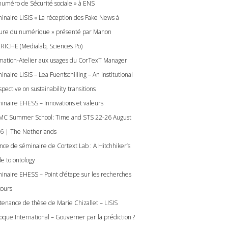
numéro de Sécurité sociale » à ENS
inaire LISIS « La réception des Fake News à
eure du numérique » présenté par Manon
RICHE (Medialab, Sciences Po)
mation-Atelier aux usages du CorTexT Manager
naire LISIS – Lea Fuenfschilling – An institutional
pective on sustainability transitions
inaire EHESS – Innovations et valeurs
C Summer School: Time and STS 22-26 August
6 | The Netherlands
nce de séminaire de Cortext Lab : A Hitchhiker’s
de to ontology
inaire EHESS – Point d’étape sur les recherches
cours
tenance de thèse de Marie Chizallet – LISIS
loque International – Gouverner par la prédiction ?