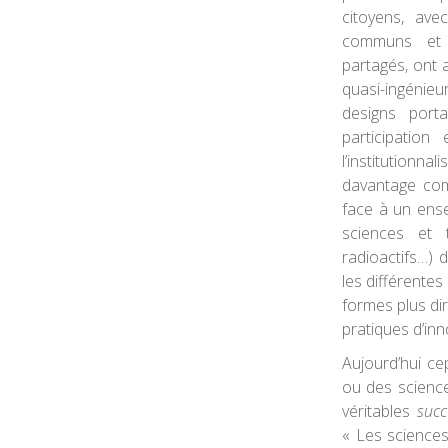
citoyens, av
communs et 
partagés, ont 
quasi-ingénie
designs porta
participation
l’institutionn
davantage co
face à un ense
sciences et 
radioactifs…) 
les différentes
formes plus dir
pratiques d’in
Aujourd’hui ce
ou des science
véritables
succ
« Les sciences