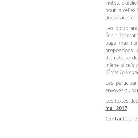
invités, d’atel
pour la réfle
doctorants et 
Les doctorants
École Thématiq
page maximum
propositions 
thématique de 
même si
cela 
l’École Thémat
Les participa
envoyés au plu
Les textes de
mai 2017
.
Contact :
Julie