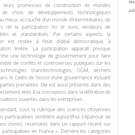
Mod
ec leurs promesses de construction de mondes
pub
de choix de développements technologiques
au mieux accouché d’un monde d’intermédiaires, de
urs de la participation
hic et nunc
, vendeurs de
bles et standardisés. Par certains aspects, la
 en est restée à l’état d’idéal démocratique, à
alisation limitée. La participation apparaît presque
mme une technologie de gouvernement pour faire
mble de conflits et controverses publiques sur les
technologies (nanotechnologies, OGM, déchets
dans le cadre de l’essor d’une gouvernance incluant
 parties prenantes. Elle est aussi présente, dans des
ectement liées à la conception, dans la définition de
novations ouvertes dans les entreprises.
pendant, sous la rubrique des sciences citoyennes
s participatives semblent aujourd’hui s’épanouir de
ess stories
, recensées dans un rapport récent sur
 participatives en France ». Derrière les catégories