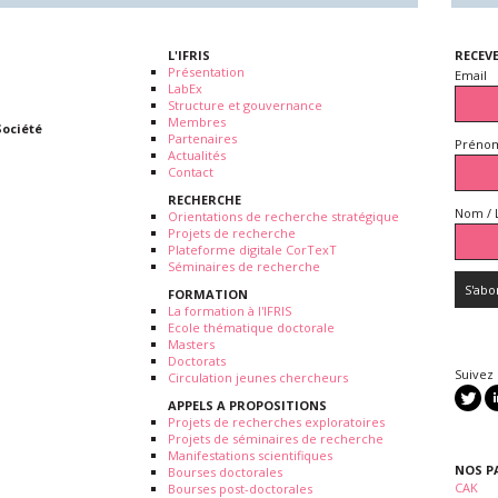
L'IFRIS
RECEV
Présentation
Email
LabEx
Structure et gouvernance
Membres
Société
Partenaires
Prénom
Actualités
Contact
RECHERCHE
Nom / 
Orientations de recherche stratégique
Projets de recherche
Plateforme digitale CorTexT
Séminaires de recherche
FORMATION
La formation à l'IFRIS
Ecole thématique doctorale
Masters
Doctorats
Suivez
Circulation jeunes chercheurs
APPELS A PROPOSITIONS
Projets de recherches exploratoires
Projets de séminaires de recherche
Manifestations scientifiques
NOS P
Bourses doctorales
CAK
Bourses post-doctorales