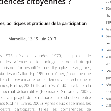
ciences citoyennes ?
du 
Sém
l’h
s, politiques et pratiques de la participation
BER
For
Sémi
Marseille, 12-15 juin 2017
pers
Sém
es STS dès les années 1970, le projet de
WTM
on des sciences et technologies et des choix qui
201
a pris des formes différentes. Il y a plus de vingt ans,
Séa
hybrides » (Callon Rip 1992) ont émergé comme une
gui
te et convaincante de « démocratie technique »
mes, Barthe, 2001). Ils ont très tôt dû faire face à la
Sém
’impératif délibératif » (Blondiaux, Sintomer, 2002 ;
en 
 et au projet de réinstaurer la distinction entre
Sou
ics (Collins, Evans, 2002). Après deux décennies, les
Col
ositifs participatifs, telles les conférences de