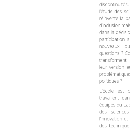
discontinuités
l’étude des s
réinvente la pa
d’inclusion mai
dans la décisio
participation 
nouveaux out
questions ? C
transforment 
leur version 
problématiqu
politiques ?
L’Ecole est 
travaillent d
équipes du LabE
des sciences
l’innovation e
des technique