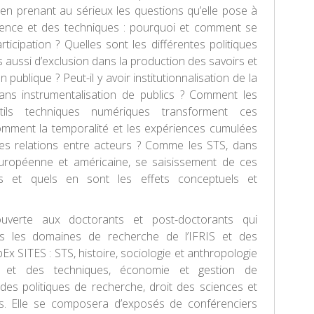
, en prenant au sérieux les questions qu’elle pose à
cience et des techniques : pourquoi et comment se
rticipation ? Quelles sont les différentes politiques
s aussi d’exclusion dans la production des savoirs et
n publique ? Peut-il y avoir institutionnalisation de la
sans instrumentalisation de publics ? Comment les
ils techniques numériques transforment ces
omment la temporalité et les expériences cumulées
les relations entre acteurs ? Comme les STS, dans
européenne et américaine, se saisissement de ces
es et quels en sont les effets conceptuels et
ouverte aux doctorants et post-doctorants qui
ans les domaines de recherche de l’IFRIS et des
x SITES : STS, histoire, sociologie et anthropologie
 et des techniques, économie et gestion de
t des politiques de recherche, droit des sciences et
s. Elle se composera d’exposés de conférenciers