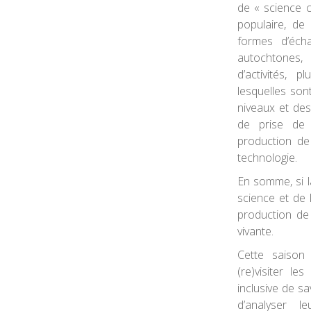
de « science 
populaire, de 
formes d’écha
autochtones, 
d’activités,
lesquelles son
niveaux et des
de prise de 
production de
technologie.
En somme, si la
science et de l
production de
vivante.
Cette saison
(re)visiter le
inclusive de sa
d’analyser l