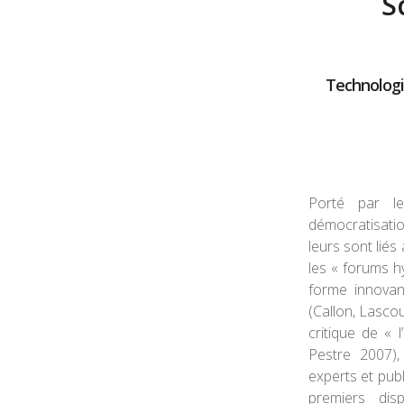
S
Technologie
Porté par l
démocratisati
leurs sont liés 
les « forums 
forme innovan
(Callon, Lascou
critique de « l
Pestre 2007),
experts et publ
premiers disp