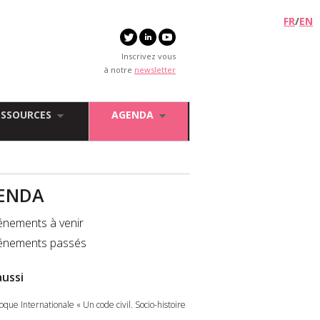
FR
/
EN
Inscrivez vous
à notre
newsletter
ESSOURCES
AGENDA
ENDA
énements à venir
énements passés
aussi
oque Internationale « Un code civil. Socio-histoire