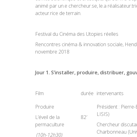
animé par un.e chercheur.se, le.a réalisateur.tri
acteur.rice de terrain.
Festival du Cinéma des Utopies réelles
Rencontres cinéma & innovation sociale, Hen
novembre 2018
Jour 1. S’installer, produire, distribuer, go
Film
durée
intervenants
Produire
Président : Pierre-
LISIS)
L’éveil de la
82′
permaculture
Chercheur discuta
Charbonneau (Univ
(10h-12h30)