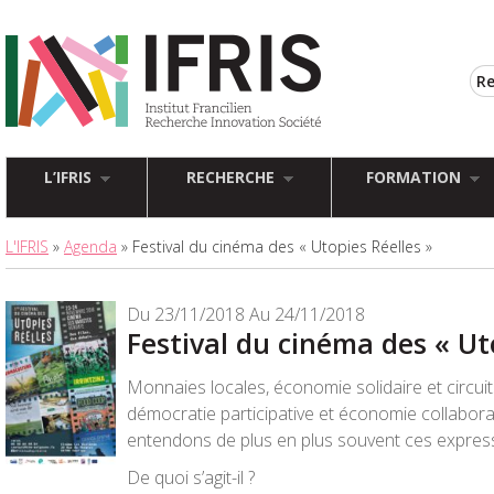
L’IFRIS
RECHERCHE
FORMATION
L'IFRIS
»
Agenda
» Festival du cinéma des « Utopies Réelles »
Du 23/11/2018 Au 24/11/2018
Festival du cinéma des « Ut
Monnaies locales, économie solidaire et circuit
démocratie participative et économie collabor
entendons de plus en plus souvent ces expres
De quoi s’agit-il ?