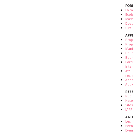
FOR
La fo
Ecol
Mast
Doct
Circ
APP
Proj
Proj
Mani
Bour
Bour
Part
inte
Atel
rech
Appe
Autr
RES
Publ
Note
Sites
L'IF
AGE
Les 
Evé
Evén