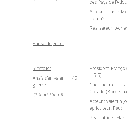
des Pays de l’Adou
Acteur : Franck M
Béarn*
Réalisateur : Adrie
Pause déjeuner
S’installer
Président: Franço
LISIS)
Anaïs s’en va en
45′
guerre
Chercheur discutan
Corade (Bordeaux
(13h30-15h30)
Acteur : Valentin Jo
agriculteur, Pau)
Réalisatrice : Mar