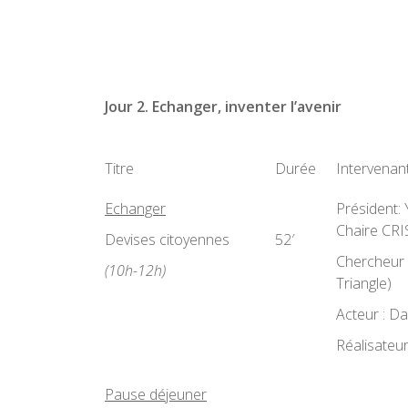
Jour 2. Echanger, inventer l’avenir
Titre
Durée
Intervenan
Echanger
Président:
Chaire CR
Devises citoyennes
52′
Chercheur 
(10h-12h)
Triangle)
Acteur : D
Réalisateur
Pause déjeuner