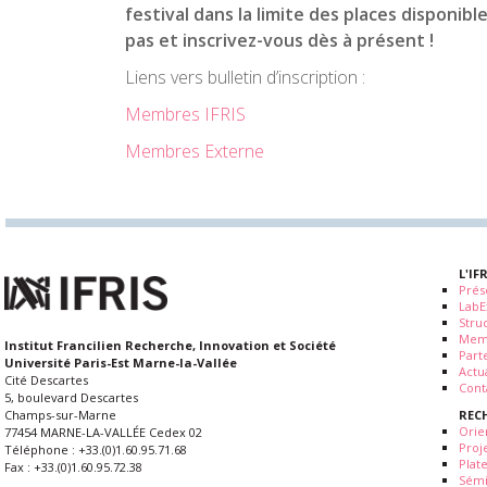
festival dans la limite des places disponibl
pas et inscrivez-vous dès à présent !
Liens vers bulletin d’inscription :
Membres IFRIS
Membres Externe
L'IF
Prés
LabE
Stru
Mem
Institut Francilien Recherche, Innovation et Société
Part
Université Paris-Est Marne-la-Vallée
Actua
Cité Descartes
Cont
5, boulevard Descartes
REC
Champs-sur-Marne
Orie
77454 MARNE-LA-VALLÉE Cedex 02
Proj
Téléphone : +33.(0)1.60.95.71.68
Plat
Fax : +33.(0)1.60.95.72.38
Sémi