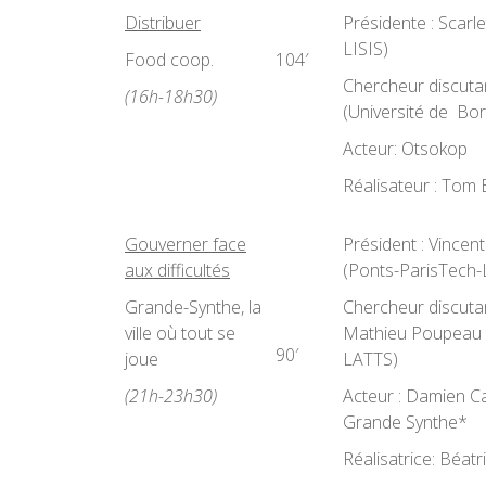
Distribuer
Présidente : Scar
LISIS)
Food coop.
104′
Chercheur discutan
(16h-18h30)
(Université de Bo
Acteur: Otsokop
Réalisateur : Tom
Gouverner face
Président : Vincen
aux difficultés
(Ponts-ParisTech-
Grande-Synthe, la
Chercheur discutan
ville où tout se
Mathieu Poupeau 
90′
joue
LATTS)
(21h-23h30)
Acteur : Damien C
Grande Synthe*
Réalisatrice: Béat