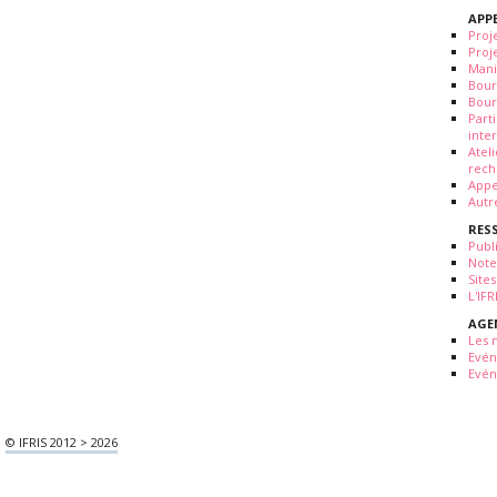
APP
Proj
Proj
Mani
Bour
Bour
Part
inte
Atel
rech
Appe
Autr
RES
Publ
Note
Sites
L'IF
AGE
Les 
Evé
Evén
© IFRIS 2012 > 2026