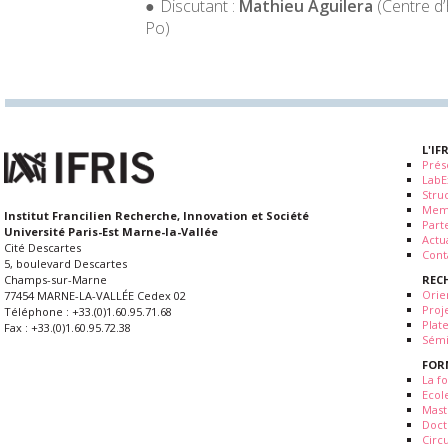
Discutant :
Mathieu Aguilera
(Centre d’
Po)
L'IF
Prés
LabE
Stru
Mem
Institut Francilien Recherche, Innovation et Société
Part
Université Paris-Est Marne-la-Vallée
Actua
Cité Descartes
Cont
5, boulevard Descartes
REC
Champs-sur-Marne
Orie
77454 MARNE-LA-VALLÉE Cedex 02
Proj
Téléphone : +33.(0)1.60.95.71.68
Plat
Fax : +33.(0)1.60.95.72.38
Sémi
FOR
La fo
Ecol
Mast
Doct
Circ