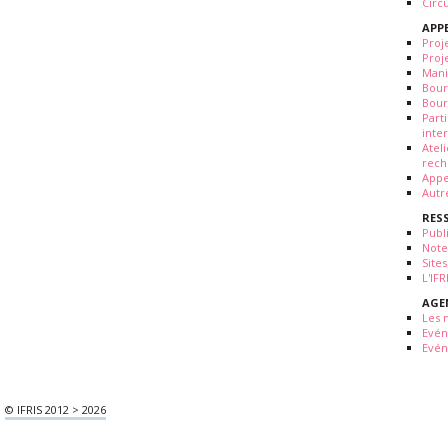
Circ
APP
Proj
Proj
Mani
Bour
Bour
Part
inte
Atel
rech
Appe
Autr
RES
Publ
Note
Sites
L'IF
AGE
Les 
Evé
Evén
© IFRIS 2012 > 2026