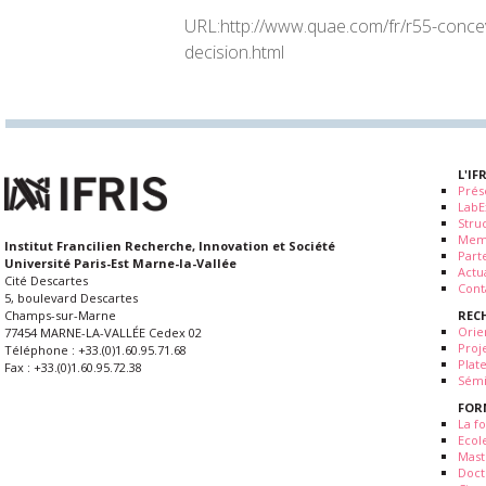
URL:http://www.quae.com/fr/r55-concevo
decision.html
L'IF
Prés
LabE
Stru
Mem
Institut Francilien Recherche, Innovation et Société
Part
Université Paris-Est Marne-la-Vallée
Actua
Cité Descartes
Cont
5, boulevard Descartes
REC
Champs-sur-Marne
Orie
77454 MARNE-LA-VALLÉE Cedex 02
Proj
Téléphone : +33.(0)1.60.95.71.68
Plat
Fax : +33.(0)1.60.95.72.38
Sémi
FOR
La fo
Ecol
Mast
Doct