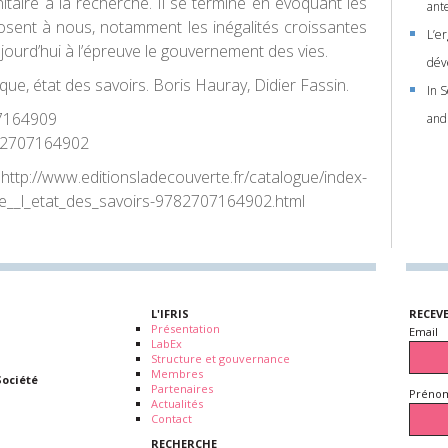
nitaire à la recherche. Il se termine en évoquant les
ant
posent à nous, notamment les inégalités croissantes
L’er
jourd’hui à l’épreuve le gouvernement des vies.
dév
que, état des savoirs. Boris Hauray, Didier Fassin.
In 
7164909
and
2707164902
:
http://www.editionsladecouverte.fr/catalogue/index-
e__l_etat_des_savoirs-9782707164902.html
L'IFRIS
RECEV
Présentation
Email
LabEx
Structure et gouvernance
Membres
Société
Partenaires
Prénom
Actualités
Contact
RECHERCHE