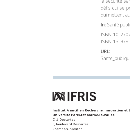
la sécurité sa
défis qui se 
qui mettent au
In:
Santé publi
ISBN-10:
270
ISBN-13:
978-
URL
Sante_publiqu
Institut Francilien Recherche, Innovation et 
Université Paris-Est Marne-la-Vallée
Cité Descartes
5, boulevard Descartes
Champs-sur-Marne