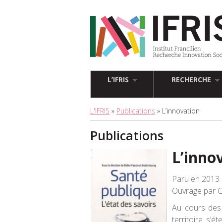
L’IFRIS
RECHERCHE
L'IFRIS
»
Publications
» L’innovation
Publications
L’inno
Paru en 2013 
Ouvrage par C
Au cours des 
territoire s’é