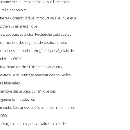
imoine et culture scientifique: sur l’inscription
urelle des savoirs
frères Cosserat: brève introduction à leur vie et à
rs travaux en mécanique.
es, pouvoirs et profits. Recherche publique et
nsformations des régimes de production des
oirs et des innovations en génétique végétale de
del aux OGM
flux financiers du SFRI; état et variations.
heures! Le sous-titrage amateur des nouvelles
es télévisées
amique des savoirs, dynamique des
ngements: introduction
imonde: Scénarios et défis pour nourrir le monde
2050
adrage par les risques sanitaires: Le cas des