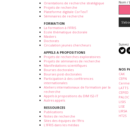
Nom / 
Orientations de recherche stratégique
Projets de recherche
Plateforme digitale CorTexT
Séminaires de recherche
FORMATION
La formation à l'IFRIS
Ecole thématique doctorale
Masters
Doctorats
Suivez
Circulation jeunes chercheurs
APPELS A PROPOSITIONS
Projets de recherches exploratoires
Projets de séminaires de recherche
Manifestations scientifiques
NOS P
Bourses doctorales
CAK
Bourses post-doctorales
Participation à des conférences
CEPN
internationales
Cermes
Ateliers internationaux de formation par la
LATTS
recherche
CEPED
Appels à propositions du DIM IS2-IT
PALOC
Autres appels
LISIS
LISE
RESSOURCES
LIRSA
Publications
HT2S
Notes de recherche
Sites des équipes de l'Ifris
L'IFRIS dans les médias