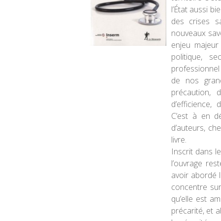
l’État aussi b
des crises s
nouveaux savoi
enjeu majeur
politique, se
professionnel 
de nos grand
précaution, d
d’efficience,
C’est à en dé
d’auteurs, ch
livre.
Inscrit dans l
l’ouvrage res
avoir abordé l
concentre sur
qu’elle est am
précarité, et 