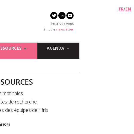
FR
/
EN
Inscrivez vous
à notre
newsletter
ESSOURCES
AGENDA
SSOURCES
s matinales
tes de recherche
es des équipes de l’Ifris
aussi