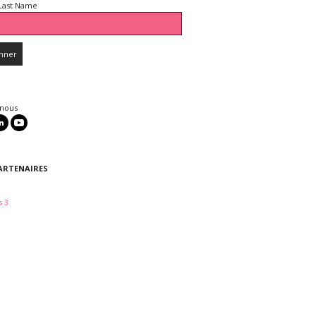
Last Name
 nous
ARTENAIRES
 3