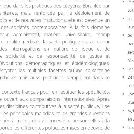
Patr
ien que dans les pratiques des citoyens. Ébranlée par
cult
anitaires, mais renforcée par le déploiement de
Les 
rs et de nouvelles institutions, elle est devenue un
 des sociétés contemporaines. À la fois domaine
leu
cteur administratif, matière universitaire, champ
Gèn
et réalité médicale, la santé publique est au coeur
tra
es interrogations en matière de risque et de
sav
e solidarité et de responsabilité, de justice et
Men
 d’évolutions démographiques et épidémiologiques.
Les 
crypter les multiples facettes qu’une soixantaine
ercheurs mais aussi praticiens, s’emploient dans ce
24 
séri
e contexte français pour en restituer les spécificités,
Dyn
te ouvert aux comparaisons internationales. Après
cha
es disciplines contributives à la santé publique, il se
Agr
 les principales maladies et les grandes questions
en 
enée à traiter, des violences interpersonnelles à la
aborde les différentes politiques mises en oeuvre, de
Le c