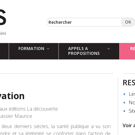
FORMATION
APPELS A
R
PROPOSITIONS
RE
vation
Le
No
aux éditions La découverte
Sit
assier Maurice
Voir 
deux derniers siècles, la santé publique a vu son
tendre et sa légitimité se conforter dans l’action de