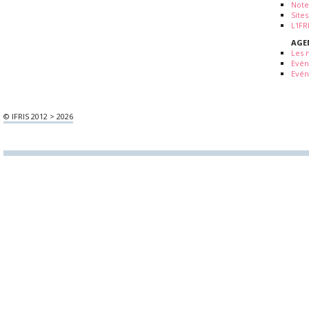
Note
Sites
L'IF
AGE
Les 
Evé
Evén
© IFRIS 2012 > 2026