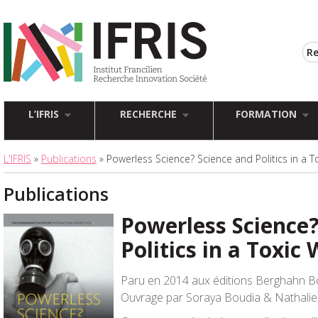
L’IFRIS
RECHERCHE
FORMATION
L'IFRIS
»
Publications
» Powerless Science? Science and Politics in a T
Publications
Powerless Science?
Politics in a Toxic
Paru en 2014 aux éditions Berghahn 
Ouvrage par Soraya Boudia & Nathalie