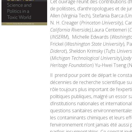
Cet ouvrage réunit des contributions d’
de politistes, d’anthropologues et de ju
Allen
(
Virginia Tech
)
,
Stefania Barca
(Uni
N. H. Creager
(
Princeton University),
Car
California Riverside),
Laura Centemeri
(
(
INSERM
)
,
Michelle Edwards (
Washingto
Frickel
(
Washington State University
)
,
Pa
Diderot
)
,
S
heldon Krimsky
(
Tufts Univers
(
Michigan Technological University
)
,
Jody
Heritage Foundation
)
Yu-Hwei Tseng (Na
Il prend pour point de départ le consta
décennies de recherche scientifique sur
rôle toujours plus important de l’expert
politiques publiques, malgré un essor
d’institutions nationales et internation
questions sanitaires environnementale
les contaminants chimiques et leurs eff
l’environnement n’ont jamais été aussi
parfois insurmontables. Ce constat invi