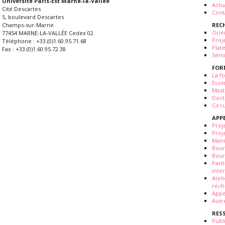
Université Paris-Est Marne-la-Vallée
Actua
Cité Descartes
Cont
5, boulevard Descartes
REC
Champs-sur-Marne
Orie
77454 MARNE-LA-VALLÉE Cedex 02
Proj
Téléphone : +33.(0)1.60.95.71.68
Plat
Fax : +33.(0)1.60.95.72.38
Sémi
FOR
La fo
Ecol
Mast
Doct
Circ
APP
Proj
Proj
Mani
Bour
Bour
Part
inte
Atel
rech
Appe
Autr
RES
Publ