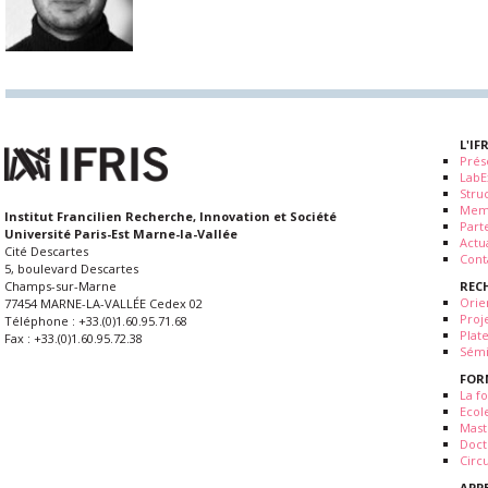
L'IF
Prés
LabE
Stru
Mem
Institut Francilien Recherche, Innovation et Société
Part
Université Paris-Est Marne-la-Vallée
Actua
Cité Descartes
Cont
5, boulevard Descartes
REC
Champs-sur-Marne
Orie
77454 MARNE-LA-VALLÉE Cedex 02
Proj
Téléphone : +33.(0)1.60.95.71.68
Plat
Fax : +33.(0)1.60.95.72.38
Sémi
FOR
La fo
Ecol
Mast
Doct
Circ
APP