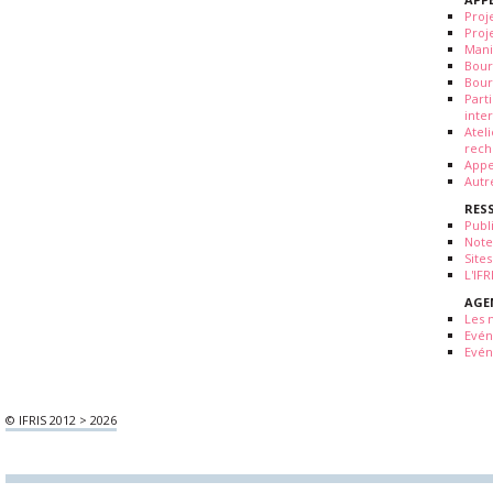
Proj
Proj
Mani
Bour
Bour
Part
inte
Atel
rech
Appe
Autr
RES
Publ
Note
Sites
L'IF
AGE
Les 
Evé
Evén
© IFRIS 2012 > 2026