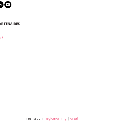
ARTENAIRES
 3
réalisation
magicmorning
|
orsal