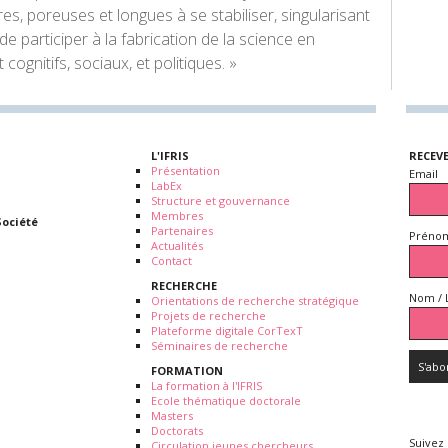
res, poreuses et longues à se stabiliser, singularisant
e participer à la fabrication de la science en
cognitifs, sociaux, et politiques. »
L'IFRIS
RECEV
Présentation
Email
LabEx
Structure et gouvernance
Membres
Société
Partenaires
Prénom
Actualités
Contact
RECHERCHE
Nom / 
Orientations de recherche stratégique
Projets de recherche
Plateforme digitale CorTexT
Séminaires de recherche
FORMATION
La formation à l'IFRIS
Ecole thématique doctorale
Masters
Doctorats
Suivez
Circulation jeunes chercheurs