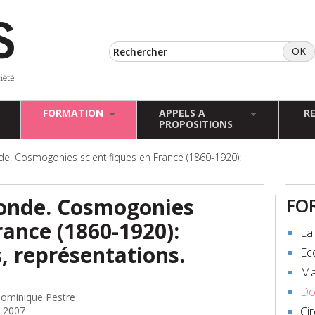
FORMATION
APPELS A
R
PROPOSITIONS
e. Cosmogonies scientifiques en France (1860-1920):
monde. Cosmogonies
FO
rance (1860-1920):
La 
, représentations.
Ec
Ma
Do
Dominique Pestre
 2007
Ci