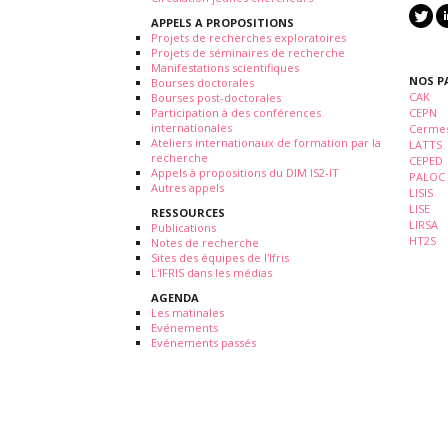
APPELS A PROPOSITIONS
Projets de recherches exploratoires
Projets de séminaires de recherche
Manifestations scientifiques
NOS P
Bourses doctorales
CAK
Bourses post-doctorales
Participation à des conférences
CEPN
internationales
Cermes
Ateliers internationaux de formation par la
LATTS
recherche
CEPED
Appels à propositions du DIM IS2-IT
PALOC
Autres appels
LISIS
LISE
RESSOURCES
LIRSA
Publications
HT2S
Notes de recherche
Sites des équipes de l'Ifris
L'IFRIS dans les médias
AGENDA
Les matinales
Evénements
Evénements passés