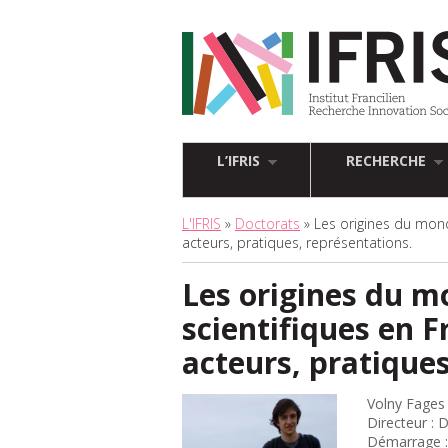
L’IFRIS
RECHERCHE
L'IFRIS
»
Doctorats
» Les origines du mond
acteurs, pratiques, représentations.
Les origines du 
scientifiques en F
acteurs, pratiques
Volny Fages
Directeur : 
Démarrage :