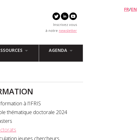
FR
/
EN
Inscrivez vous
à notre
newsletter
ESSOURCES
AGENDA
RMATION
formation à l’IFRIS
ole thématique doctorale 2024
sters
ctorats
rculation jeunes chercheurs