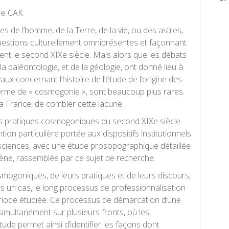
re
CAK
nes de l’homme, de la Terre, de la vie, ou des astres,
uestions culturellement omniprésentes et façonnant
t le second XIXe siècle. Mais alors que les débats
 la paléontologie, et de la géologie, ont donné lieu à
vaux concernant l’histoire de l’étude de l’origine des
terme de « cosmogonie », sont beaucoup plus rares.
la France, de combler cette lacune.
é des pratiques cosmogoniques du second XIXe siècle
ntion particulière portée aux dispositifs institutionnels
 sciences, avec une étude prosopographique détaillée
ène, rassemblée par ce sujet de recherche.
mogoniques, de leurs pratiques et de leurs discours,
s un cas, le long processus de professionnalisation
ériode étudiée. Ce processus de démarcation d’une
e simultanément sur plusieurs fronts, où les
de permet ainsi d’identifier les façons dont