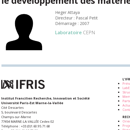
le développement des matériel
Heger Attaya
Directeur : Pascal Petit
Démarrage : 2007
Laboratoire
CEPN
L'IF
Prés
LabE
Stru
Mem
Institut Francilien Recherche, Innovation et Société
Part
Université Paris-Est Marne-la-Vallée
Actua
Cité Descartes
Cont
5, boulevard Descartes
REC
Champs-sur-Marne
Orie
77454 MARNE-LA-VALLÉE Cedex 02
Proj
Téléphone : +33.(0)1.60.95.71.68
Plat