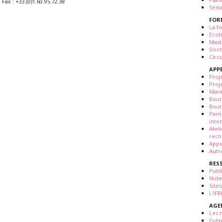
Fax : +33.(0)1.60.95.72.38
Sémi
FOR
La fo
Ecol
Mast
Doct
Circ
APP
Proj
Proj
Mani
Bour
Bour
Part
inte
Atel
rech
Appe
Autr
RES
Publ
Note
Sites
L'IF
AGE
Les 
Evé