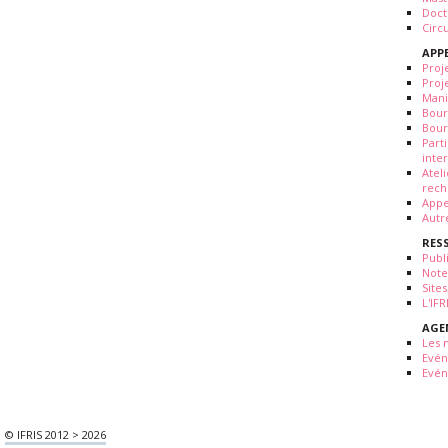
Doct
Circ
APP
Proj
Proj
Mani
Bour
Bour
Part
inte
Atel
rech
Appe
Autr
RES
Publ
Note
Sites
L'IF
AGE
Les 
Evé
Evén
© IFRIS 2012 > 2026