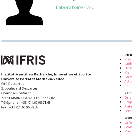
Laboratoire
CAK
L'IF
Prés
LabE
Stru
Mem
Institut Francilien Recherche, Innovation et Société
Part
Université Paris-Est Marne-la-Vallée
Actua
Cité Descartes
Cont
5, boulevard Descartes
REC
Champs-sur-Marne
Orie
77454 MARNE-LA-VALLÉE Cedex 02
Proj
Téléphone : +33.(0)1.60.95.71.68
Plat
Fax : +33.(0)1.60.95.72.38
Sémi
FOR
La fo
Ecol
Mast