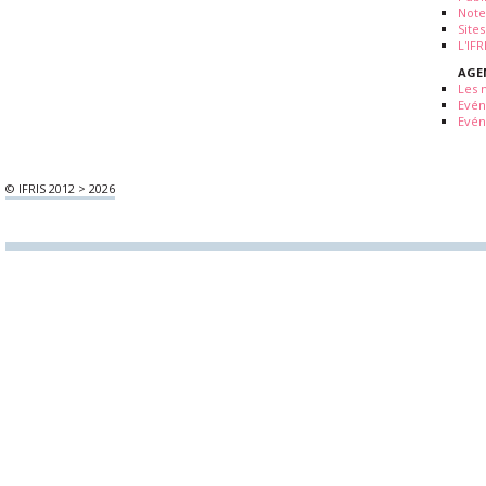
Note
Sites
L'IF
AGE
Les 
Evé
Evén
© IFRIS 2012 > 2026