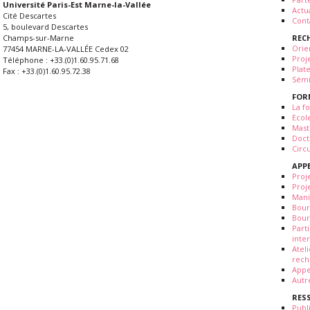
Université Paris-Est Marne-la-Vallée
Actua
Cité Descartes
Cont
5, boulevard Descartes
REC
Champs-sur-Marne
Orie
77454 MARNE-LA-VALLÉE Cedex 02
Proj
Téléphone : +33.(0)1.60.95.71.68
Plat
Fax : +33.(0)1.60.95.72.38
Sémi
FOR
La fo
Ecol
Mast
Doct
Circ
APP
Proj
Proj
Mani
Bour
Bour
Part
inte
Atel
rech
Appe
Autr
RES
Publ