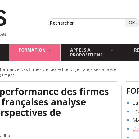
FORMATION
APPELS A
R
PROPOSITIONS
erformance des firmes de biotechnologie françaises analyse
ppement
a performance des firmes
FO
 françaises analyse
La 
rspectives de
Ec
Ma
Do
adha
Ci