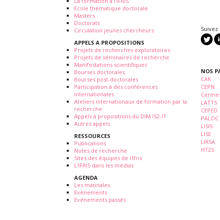
La formation à l'IFRIS
Ecole thématique doctorale
Masters
Doctorats
Suivez
Circulation jeunes chercheurs
APPELS A PROPOSITIONS
Projets de recherches exploratoires
Projets de séminaires de recherche
Manifestations scientifiques
NOS P
Bourses doctorales
CAK
Bourses post-doctorales
Participation à des conférences
CEPN
internationales
Cermes
Ateliers internationaux de formation par la
LATTS
recherche
CEPED
Appels à propositions du DIM IS2-IT
PALOC
Autres appels
LISIS
LISE
RESSOURCES
LIRSA
Publications
HT2S
Notes de recherche
Sites des équipes de l'Ifris
L'IFRIS dans les médias
AGENDA
Les matinales
Evénements
Evénements passés