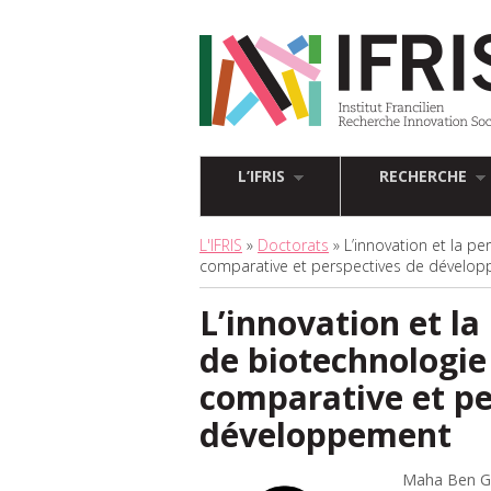
L’IFRIS
RECHERCHE
L'IFRIS
»
Doctorats
» L’innovation et la p
comparative et perspectives de dévelo
L’innovation et l
de biotechnologie
comparative et pe
développement
Maha Ben G