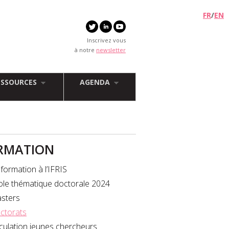
FR
/
EN
Inscrivez vous
à notre
newsletter
ESSOURCES
AGENDA
RMATION
formation à l’IFRIS
ole thématique doctorale 2024
sters
ctorats
rculation jeunes chercheurs