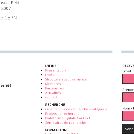
ascal Petit
 2007
re
CEPN
L'IFRIS
RECEV
Présentation
Email
LabEx
Structure et gouvernance
Membres
Société
Partenaires
Prénom
Actualités
Contact
RECHERCHE
Nom / 
Orientations de recherche stratégique
Projets de recherche
Plateforme digitale CorTexT
Séminaires de recherche
FORMATION