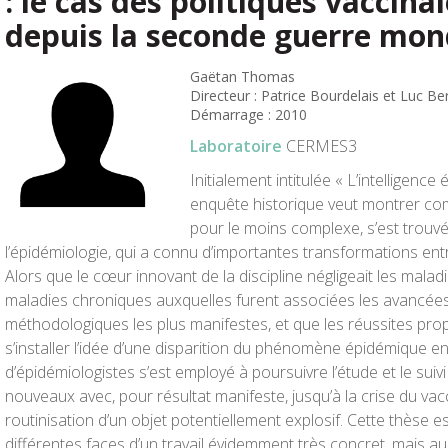
: le cas des politiques vaccina
depuis la seconde guerre mon
Gaëtan Thomas
Directeur : Patrice Bourdelais et Luc Ber
Démarrage : 2010
Laboratoire
CERMES3
Initialement intitulée « L’intelligence
enquête historique veut montrer com
pour le moins complexe, s’est trouvé
l’épidémiologie, qui a connu d’importantes transformations en
Alors que le cœur innovant de la discipline négligeait les malad
maladies chroniques auxquelles furent associées les avancées
méthodologiques les plus manifestes, et que les réussites prop
s’installer l’idée d’une disparition du phénomène épidémique e
d’épidémiologistes s’est employé à poursuivre l’étude et le suiv
nouveaux avec, pour résultat manifeste, jusqu’à la crise du vacci
routinisation d’un objet potentiellement explosif. Cette thèse 
différentes faces d’un travail évidemment très concret, mais a