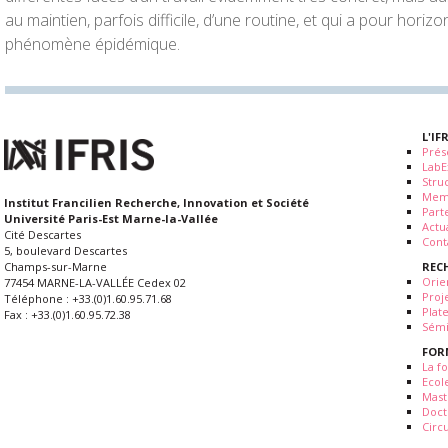
au maintien, parfois difficile, d’une routine, et qui a pour horiz
phénomène épidémique.
L'IF
Prés
LabE
Stru
Mem
Institut Francilien Recherche, Innovation et Société
Part
Université Paris-Est Marne-la-Vallée
Actua
Cité Descartes
Cont
5, boulevard Descartes
REC
Champs-sur-Marne
Orie
77454 MARNE-LA-VALLÉE Cedex 02
Proj
Téléphone : +33.(0)1.60.95.71.68
Plat
Fax : +33.(0)1.60.95.72.38
Sémi
FOR
La fo
Ecol
Mast
Doct
Circ