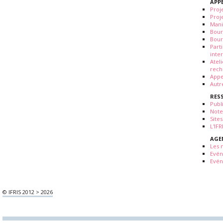
APP
Proj
Proj
Mani
Bour
Bour
Part
inte
Atel
rech
Appe
Autr
RES
Publ
Note
Sites
L'IF
AGE
Les 
Evé
Evén
© IFRIS 2012 > 2026