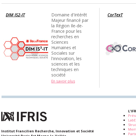
DIM IS2-IT
Domaine d'Intérêt
CorTexT
Majeur financé par
la Région Ile-de-
France pour les
recherches en
Sciences
Humaines et
Sociales sur
l'innovation, les
sciences et les
techniques en
société
En savoir plus
L'IF
Prés
LabE
Stru
Mem
Institut Francilien Recherche, Innovation et Société
Part
Université Paris-Est Marne-la-Vallée