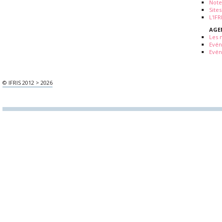
Note
Sites
L'IF
AGE
Les 
Evé
Evén
© IFRIS 2012 > 2026