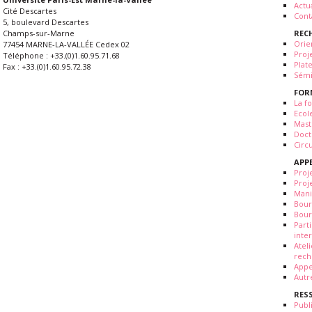
Actua
Cité Descartes
Cont
5, boulevard Descartes
REC
Champs-sur-Marne
Orie
77454 MARNE-LA-VALLÉE Cedex 02
Proj
Téléphone : +33.(0)1.60.95.71.68
Plat
Fax : +33.(0)1.60.95.72.38
Sémi
FOR
La fo
Ecol
Mast
Doct
Circ
APP
Proj
Proj
Mani
Bour
Bour
Part
inte
Atel
rech
Appe
Autr
RES
Publ