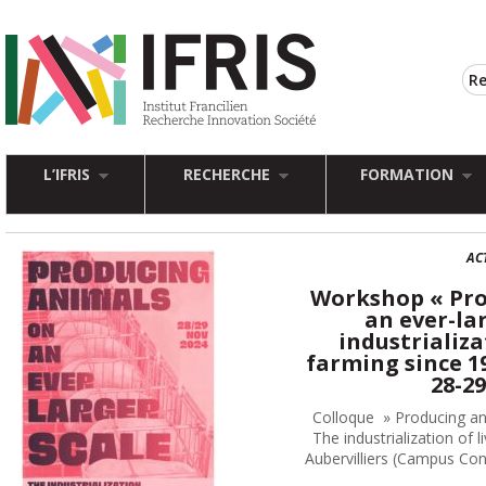
L’IFRIS
RECHERCHE
FORMATION
AC
Workshop « Pro
an ever-lar
industrializa
farming since 19
28-29
Colloque » Producing ani
The industrialization of 
Aubervilliers (Campus Co