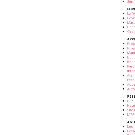
Sémi
FOR
La fo
Ecol
Mast
Doct
Circ
APP
Proj
Proj
Mani
Bour
Bour
Part
inte
Atel
rech
Appe
Autr
RES
Publ
Note
Sites
L'IF
AGE
Les 
Evé