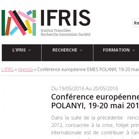
L’IFRIS
RECHERCHE
FORMATION
L'IFRIS
»
Agenda
» Conférence européenne EMES POLANYI, 19-20 ma
Du 19/05/2016 Au 20/05/2016
Conférence européenn
POLANYI, 19-20 mai 20
Dans la suite de la précédente renco
2012, consacrée à la crise, l’objet pr
internationale est de contribuer à l’a