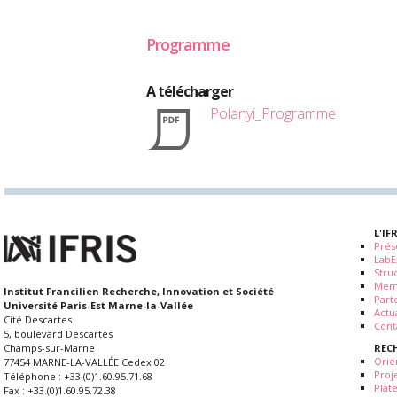
Programme
A télécharger
Polanyi_Programme
L'IF
Prés
LabE
Stru
Mem
Institut Francilien Recherche, Innovation et Société
Part
Université Paris-Est Marne-la-Vallée
Actua
Cité Descartes
Cont
5, boulevard Descartes
REC
Champs-sur-Marne
Orie
77454 MARNE-LA-VALLÉE Cedex 02
Proj
Téléphone : +33.(0)1.60.95.71.68
Plat
Fax : +33.(0)1.60.95.72.38