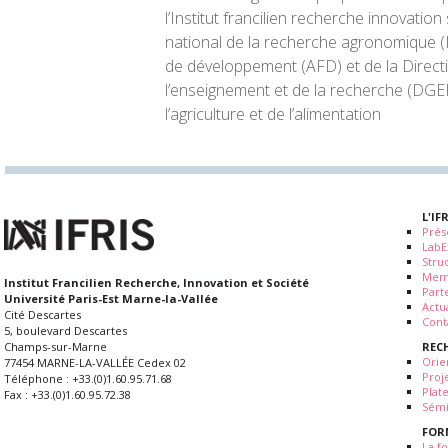
l’Institut francilien recherche innovation so
national de la recherche agronomique (I
de développement (AFD) et de la Direct
l’enseignement et de la recherche (DGE
l’agriculture et de l’alimentation
L'IF
Prés
LabE
Stru
Mem
Institut Francilien Recherche, Innovation et Société
Part
Université Paris-Est Marne-la-Vallée
Actua
Cité Descartes
Cont
5, boulevard Descartes
REC
Champs-sur-Marne
Orie
77454 MARNE-LA-VALLÉE Cedex 02
Proj
Téléphone : +33.(0)1.60.95.71.68
Plat
Fax : +33.(0)1.60.95.72.38
Sémi
FOR
La fo