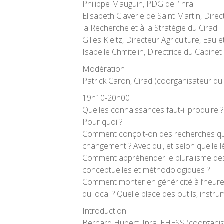
Philippe Mauguin, PDG de l‘Inra
Elisabeth Claverie de Saint Martin, Dir
la Recherche et à la Stratégie du Cirad
Gilles Kleitz, Directeur Agriculture, Eau 
Isabelle Chmitelin, Directrice du Cabinet 
Modération
Patrick Caron, Cirad (coorganisateur du
19h10-20h00
Quelles connaissances faut-il produire 
Pour quoi ?
Comment conçoit-on des recherches qui
changement ? Avec qui, et selon quelle lé
Comment appréhender le pluralisme d
conceptuelles et méthodologiques ?
Comment monter en généricité à l’heur
du local ? Quelle place des outils, instr
Introduction
Bernard Hubert, Inra, EHESS (coorganis