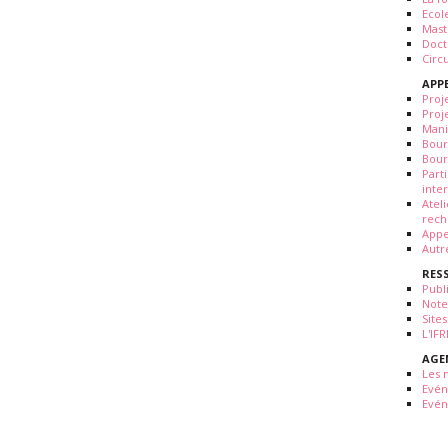
Ecol
Mast
Doct
Circ
APP
Proj
Proj
Mani
Bour
Bour
Part
inte
Atel
rech
Appe
Autr
RES
Publ
Note
Sites
L'IF
AGE
Les 
Evé
Evén