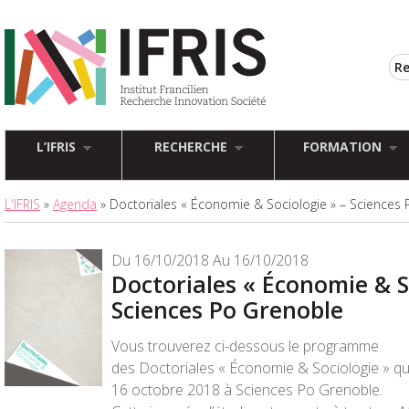
L’IFRIS
RECHERCHE
FORMATION
L'IFRIS
»
Agenda
» Doctoriales « Économie & Sociologie » – Sciences
Du 16/10/2018 Au 16/10/2018
Doctoriales « Économie & S
Sciences Po Grenoble
Vous trouverez ci-dessous le programme
des
Doctoriales
« Économie &
Sociologie
» qu
16 octobre 2018
à Sciences Po Grenoble.