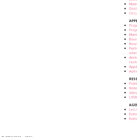
Mast
Doct
Circ
APP
Proj
Proj
Mani
Bour
Bour
Part
inte
Atel
rech
Appe
Autr
RES
Publ
Note
Sites
L'IF
AGE
Les 
Evé
Evén