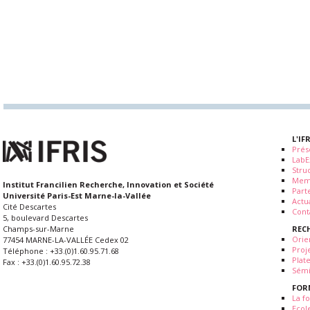
L'IF
Prés
LabE
Stru
Mem
Institut Francilien Recherche, Innovation et Société
Part
Université Paris-Est Marne-la-Vallée
Actua
Cité Descartes
Cont
5, boulevard Descartes
REC
Champs-sur-Marne
Orie
77454 MARNE-LA-VALLÉE Cedex 02
Proj
Téléphone : +33.(0)1.60.95.71.68
Plat
Fax : +33.(0)1.60.95.72.38
Sémi
FOR
La fo
Ecol