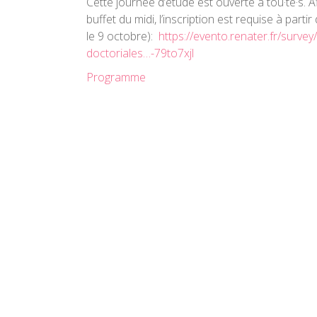
Cette journée d’étude est ouverte à tou·te·s. Af
buffet du midi, l’inscription est requise à partir
le 9 octobre):
https://evento.renater.fr/surve
doctoriales…-79to7xjl
Programme