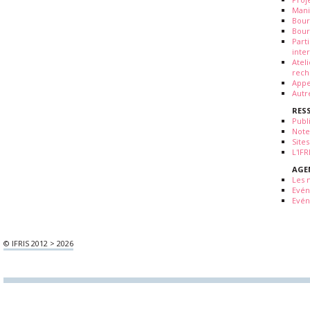
Mani
Bour
Bour
Part
inte
Atel
rech
Appe
Autr
RES
Publ
Note
Sites
L'IF
AGE
Les 
Evé
Evén
© IFRIS 2012 > 2026