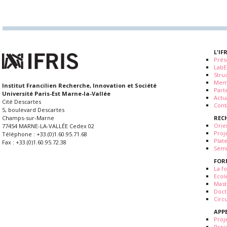
L'IF
Prés
LabE
Stru
Mem
Institut Francilien Recherche, Innovation et Société
Part
Université Paris-Est Marne-la-Vallée
Actua
Cité Descartes
Cont
5, boulevard Descartes
REC
Champs-sur-Marne
Orie
77454 MARNE-LA-VALLÉE Cedex 02
Proj
Téléphone : +33.(0)1.60.95.71.68
Plat
Fax : +33.(0)1.60.95.72.38
Sémi
FOR
La fo
Ecol
Mast
Doct
Circ
APP
Proj
Proj