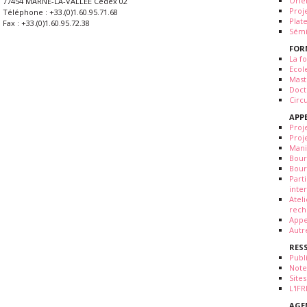
Orie
77454 MARNE-LA-VALLÉE Cedex 02
Proj
Téléphone : +33.(0)1.60.95.71.68
Plat
Fax : +33.(0)1.60.95.72.38
Sémi
FOR
La fo
Ecol
Mast
Doct
Circ
APP
Proj
Proj
Mani
Bour
Bour
Part
inte
Atel
rech
Appe
Autr
RES
Publ
Note
Sites
L'IF
AGE