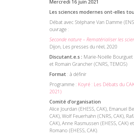
Mercredi
16 juin
2021
Les sciences modernes ont-elles tour
Débat avec Stéphane Van Damme (ENS,
ouvrage :
Seconde nature – Rematérialiser les scie
Dijon, Les presses du réel, 2020
Discutant
.
e
.
s :
Marie-Noëlle Bourguet (
et Romain Grancher (CNRS, TEMOS)
Format
: à définir
Programme :
Koyré : Les Débats du CAK,
2021)
Comité d’organisation
Alice Jourdan (EHESS, CAK), Emanuel Be
CAK), Wolf Feuerhahn (CNRS, CAK), Raf
CAK), Anne Rasmussen (EHESS, CAK) et
Romano (EHESS, CAK).