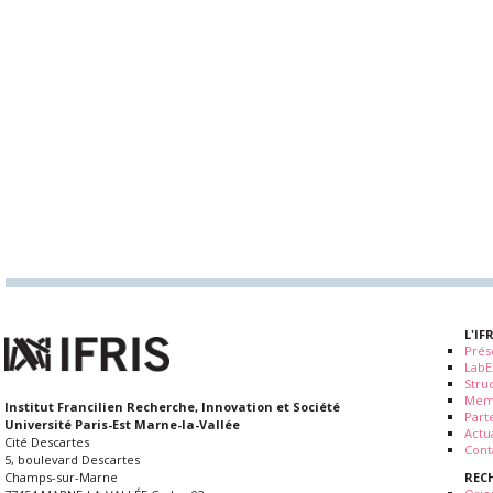
L'IF
Prés
LabE
Stru
Mem
Institut Francilien Recherche, Innovation et Société
Part
Université Paris-Est Marne-la-Vallée
Actua
Cité Descartes
Cont
5, boulevard Descartes
REC
Champs-sur-Marne