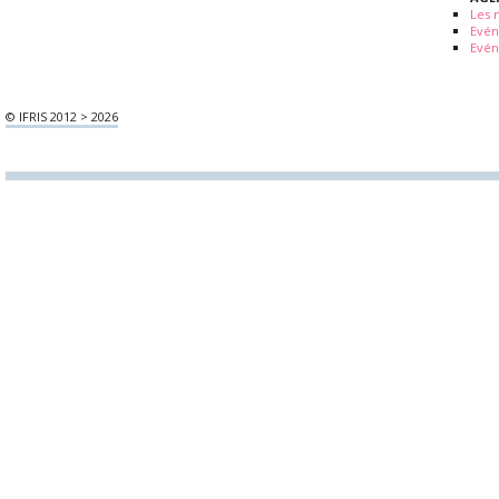
Les 
Evé
Evén
© IFRIS 2012 > 2026