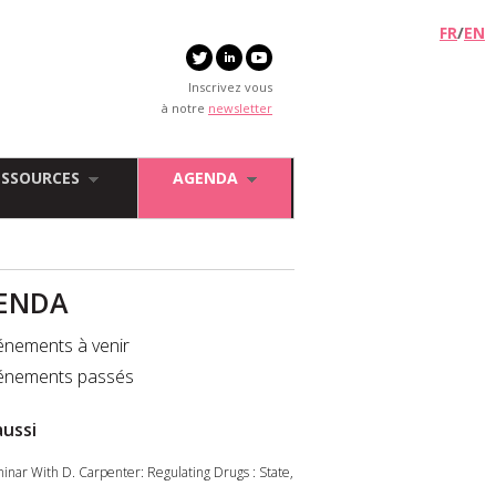
FR
/
EN
Inscrivez vous
à notre
newsletter
ESSOURCES
AGENDA
ENDA
énements à venir
énements passés
aussi
inar With D. Carpenter: Regulating Drugs : State,