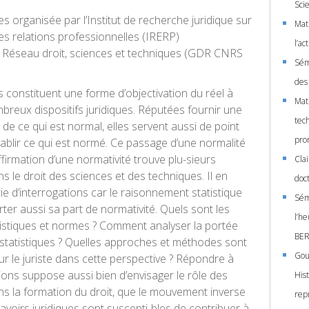
Sci
s organisée par l’Institut de recherche juridique sur
Mat
 les relations professionnelles (IRERP)
l’a
u Réseau droit, sciences et techniques (GDR CNRS
Sémi
des
s constituent une forme d’objectivation du réel à
Mati
mbreux dispositifs juridiques. Réputées fournir une
tec
de ce qui est normal, elles servent aussi de point
pro
tablir ce qui est normé. Ce passage d’une normalité
affirmation d’une normativité trouve plu-sieurs
Cla
ans le droit des sciences et des techniques. Il en
doc
ie d’interrogations car le raisonnement statistique
Sém
er aussi sa part de normativité. Quels sont les
l’h
atistiques et normes ? Comment analyser la portée
BER
statistiques ? Quelles approches et méthodes sont
Gou
r le juriste dans cette perspective ? Répondre à
ions suppose aussi bien d’envisager le rôle des
Hist
ans la formation du droit, que le mouvement inverse
rep
savoirs juridiques sont suscepti-bles de contribuer à