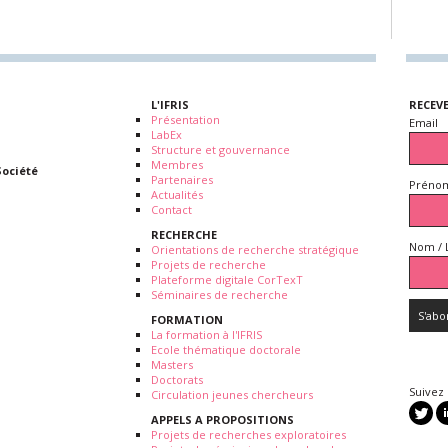
L'IFRIS
RECEV
Présentation
Email
LabEx
Structure et gouvernance
Membres
Société
Partenaires
Prénom
Actualités
Contact
RECHERCHE
Nom / 
Orientations de recherche stratégique
Projets de recherche
Plateforme digitale CorTexT
Séminaires de recherche
FORMATION
La formation à l'IFRIS
Ecole thématique doctorale
Masters
Doctorats
Suivez
Circulation jeunes chercheurs
APPELS A PROPOSITIONS
Projets de recherches exploratoires