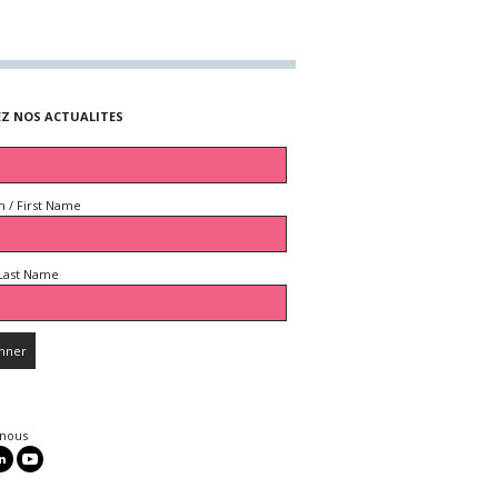
EZ NOS ACTUALITES
 / First Name
Last Name
 nous