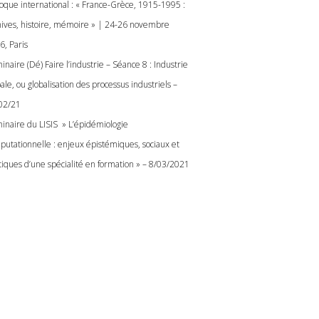
loque international : « France-Grèce, 1915-1995 :
hives, histoire, mémoire » | 24-26 novembre
6, Paris
naire (Dé) Faire l’industrie – Séance 8 : Industrie
ale, ou globalisation des processus industriels –
02/21
inaire du LISIS » L’épidémiologie
putationnelle : enjeux épistémiques, sociaux et
itiques d’une spécialité en formation » – 8/03/2021