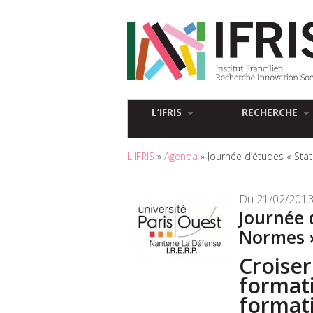
L’IFRIS
RECHERCHE
L'IFRIS
»
Agenda
» Journée d’études « Stat
Du 21/02/2013
Journée 
Normes 
Croiser
formati
format