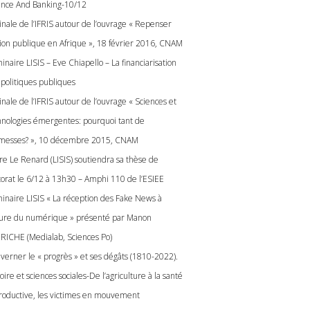
ence And Banking-10/12
inale de l’IFRIS autour de l’ouvrage « Repenser
ction publique en Afrique », 18 février 2016, CNAM
naire LISIS – Eve Chiapello – La financiarisation
 politiques publiques
nale de l’IFRIS autour de l’ouvrage « Sciences et
hnologies émergentes: pourquoi tant de
messes? », 10 décembre 2015, CNAM
ire Le Renard (LISIS) soutiendra sa thèse de
torat le 6/12 à 13h30 – Amphi 110 de l’ESIEE
inaire LISIS « La réception des Fake News à
eure du numérique » présenté par Manon
RICHE (Medialab, Sciences Po)
verner le « progrès » et ses dégâts (1810-2022).
oire et sciences sociales-De l’agriculture à la santé
roductive, les victimes en mouvement