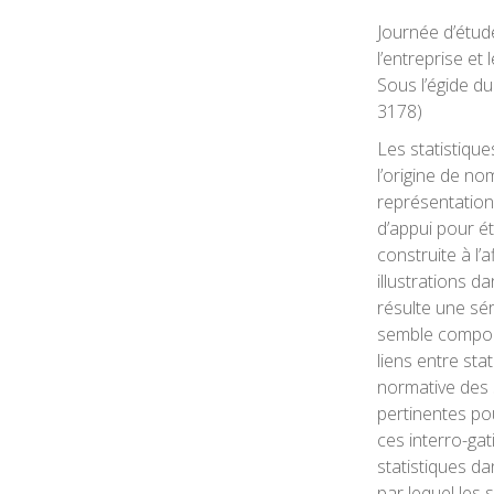
Journée d’étude
l’entreprise et
Sous l’égide d
3178)
Les statistique
l’origine de no
représentation 
d’appui pour é
construite à l’
illustrations d
résulte une sér
semble comport
liens entre st
normative des 
pertinentes pou
ces interro-gat
statistiques d
par lequel les 