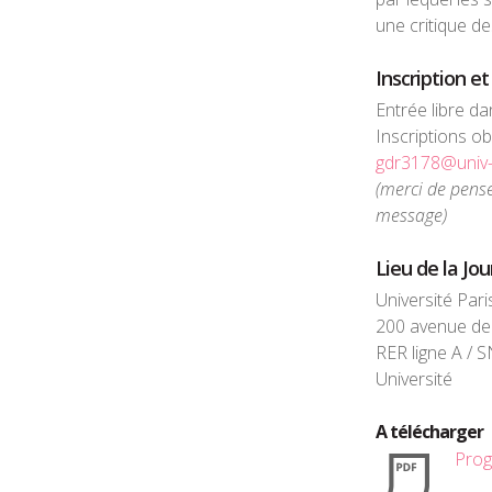
une critique de
Inscription e
Entrée libre da
Inscriptions ob
gdr3178@univ-
(merci de pense
message)
Lieu de la Jo
Université Par
200 avenue de
RER ligne A / 
Université
A télécharger
Prog