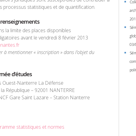
Col
s processus statistiques et de quantification.
arc
201
t renseignements
Sémi
ns la limite des places disponibles
glob
ligatoires avant le vendredi 8 février 2013
nantes.fr
03/
r à mentionner « inscription » dans l’objet du
Sém
com
pol
urnée d’études
is Ouest-Nanterre La Défense
 la République – 92001 NANTERRE
SNCF Gare Saint Lazare – Station Nanterre
ramme statistiques et normes