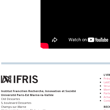
L'IF
Prés
LabE
Stru
Mem
Institut Francilien Recherche, Innovation et Société
Part
Université Paris-Est Marne-la-Vallée
Actua
Cité Descartes
Cont
5, boulevard Descartes
REC
Champs-sur-Marne