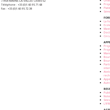
Orie
77454 MARNE-LA-VALLÉE Cedex 02
Proj
Téléphone : +33.(0)1.60.95.71.68
Plat
Fax : +33.(0)1.60.95.72.38
Sémi
FOR
La fo
Ecol
Mast
Doct
Circ
APP
Proj
Proj
Mani
Bour
Bour
Part
inte
Atel
rech
Appe
Autr
RES
Publ
Note
Sites
L'IF
AGE