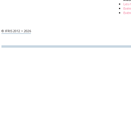
Les 
Evé
Evén
© IFRIS 2012 > 2026