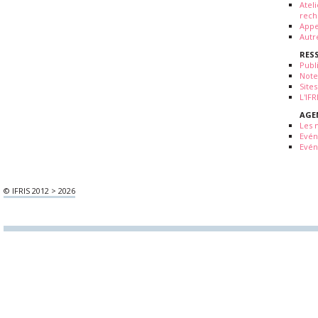
Atel
rech
Appe
Autr
RES
Publ
Note
Sites
L'IF
AGE
Les 
Evé
Evén
© IFRIS 2012 > 2026