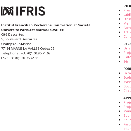
L'IF
Prés
LabE
Stru
Mem
Institut Francilien Recherche, Innovation et Société
Part
Université Paris-Est Marne-la-Vallée
Actua
Cité Descartes
Cont
5, boulevard Descartes
REC
Champs-sur-Marne
Orie
77454 MARNE-LA-VALLÉE Cedex 02
Proj
Téléphone : +33.(0)1.60.95.71.68
Plat
Fax : +33.(0)1.60.95.72.38
Sémi
FOR
La fo
Ecol
Mast
Doct
Circ
APP
Proj
Proj
Mani
Bour
Bour
Part
inte