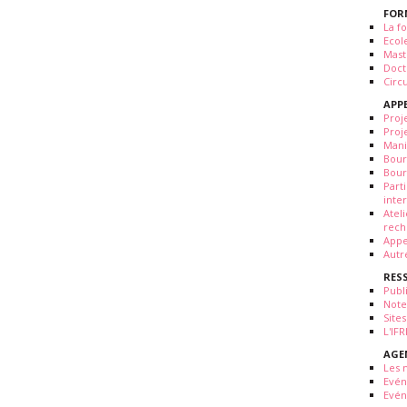
FOR
La fo
Ecol
Mast
Doct
Circ
APP
Proj
Proj
Mani
Bour
Bour
Part
inte
Atel
rech
Appe
Autr
RES
Publ
Note
Sites
L'IF
AGE
Les 
Evé
Evén