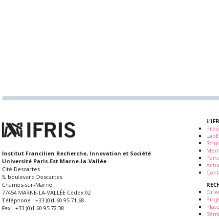
L'IF
Prés
LabE
Stru
Mem
Institut Francilien Recherche, Innovation et Société
Part
Université Paris-Est Marne-la-Vallée
Actua
Cité Descartes
Cont
5, boulevard Descartes
REC
Champs-sur-Marne
Orie
77454 MARNE-LA-VALLÉE Cedex 02
Proj
Téléphone : +33.(0)1.60.95.71.68
Plat
Fax : +33.(0)1.60.95.72.38
Sémi