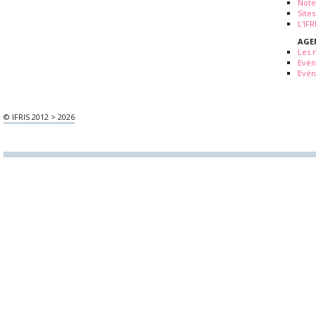
Note
Sites
L'IF
AGE
Les 
Evé
Evén
© IFRIS 2012 > 2026