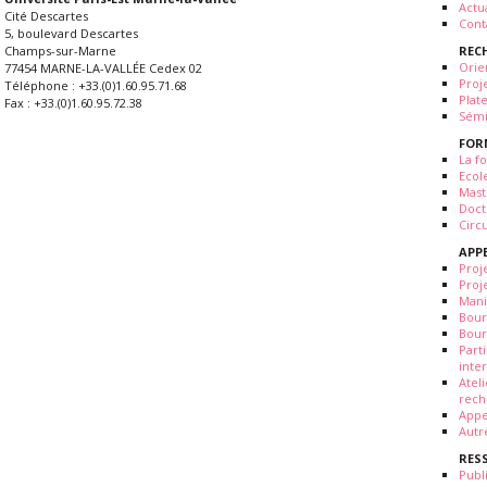
Actua
Cité Descartes
Cont
5, boulevard Descartes
REC
Champs-sur-Marne
Orie
77454 MARNE-LA-VALLÉE Cedex 02
Proj
Téléphone : +33.(0)1.60.95.71.68
Plat
Fax : +33.(0)1.60.95.72.38
Sémi
FOR
La fo
Ecol
Mast
Doct
Circ
APP
Proj
Proj
Mani
Bour
Bour
Part
inte
Atel
rech
Appe
Autr
RES
Publ