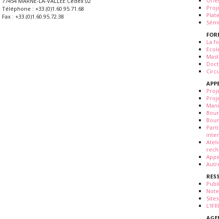
Orie
77454 MARNE-LA-VALLÉE Cedex 02
Proj
Téléphone : +33.(0)1.60.95.71.68
Plat
Fax : +33.(0)1.60.95.72.38
Sémi
FOR
La fo
Ecol
Mast
Doct
Circ
APP
Proj
Proj
Mani
Bour
Bour
Part
inte
Atel
rech
Appe
Autr
RES
Publ
Note
Sites
L'IF
AGE