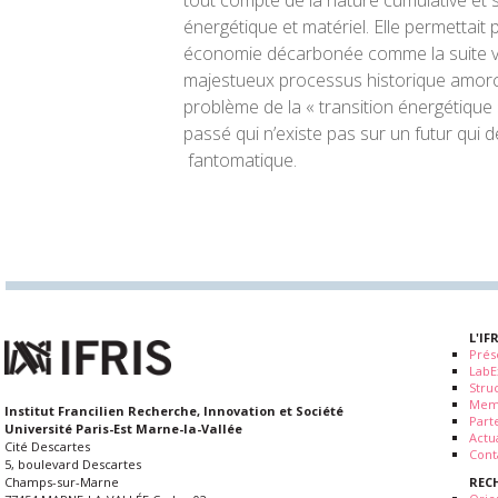
tout compte de la nature cumulative et
énergétique et matériel. Elle permettait
économie décarbonée comme la suite vo
majestueux processus historique amorcé 
problème de la « transition énergétique »
passé qui n’existe pas sur un futur qui
fantomatique.
L'IF
Prés
LabE
Stru
Mem
Institut Francilien Recherche, Innovation et Société
Part
Université Paris-Est Marne-la-Vallée
Actua
Cité Descartes
Cont
5, boulevard Descartes
REC
Champs-sur-Marne