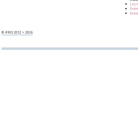
Les 
Evé
Evén
© IFRIS 2012 > 2026