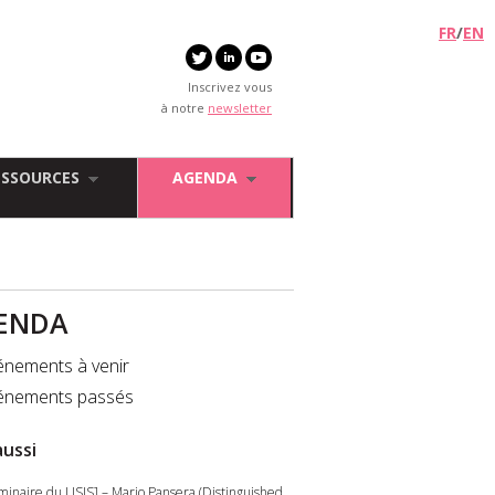
FR
/
EN
Inscrivez vous
à notre
newsletter
ESSOURCES
AGENDA
ENDA
énements à venir
énements passés
aussi
minaire du LISIS] – Mario Pansera (Distinguished