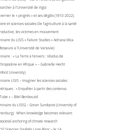
earcher à l’Université de Vigo)
verner le « progrès » et ses dégâts (1810-2022).
oire et sciences sociales-De l’agriculture à la santé
roductive, les victimes en mouvement
inaire du LISIS « Failure Studies » Adriana Mica
fesseure à l’Université de Varsovie)
naire : « La Terre à l’envers : résidus de
nthropocène en Afrique » – Gabrielle Hecht
nford University)
inaire LISIS – Imaginer les sciences sociales
ériques : « Enquêter à partir des contenus
Tube » – Bilel Benbouzid
minaire du LISIS] – Goran Sundqvist (University of
henburg) : When knowledge becomes relevant:
societal anchoring of climate research
ISS Sciences Sociétés Livre Blanc – le 14