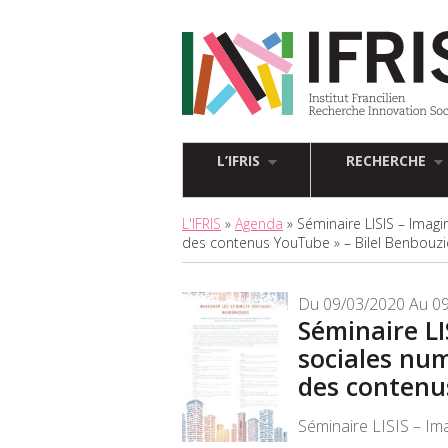
L’IFRIS
RECHERCHE
L'IFRIS
»
Agenda
» Séminaire LISIS – Imagi
des contenus YouTube » – Bilel Benbouz
Du 09/03/2020 Au 0
Séminaire LI
sociales num
des contenu
Séminaire LISIS – Im