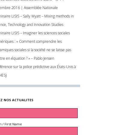
embre 2016 | Assemblée Nationale
inaire LISIS – Sally Wyatt – Mixing methods in
ence, Technology and Innovation Studies
inaire LISIS – Imaginer les sciences sociales
ériques : « Comment comprendre les
miques sociales si la société ne se laisse pas
tre en équation ? » – Pablo Jensen
érence sur la police prédictive aux États-Unis à
NHESJ
EZ NOS ACTUALITES
 / First Name