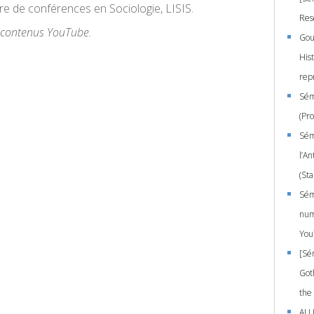
re de conférences en Sociologie, LISIS.
Res
s contenus YouTube.
Gou
Hist
rep
Sém
(Pro
Sémi
l’A
(Sta
Sém
num
You
[Sé
Got
the 
ALL