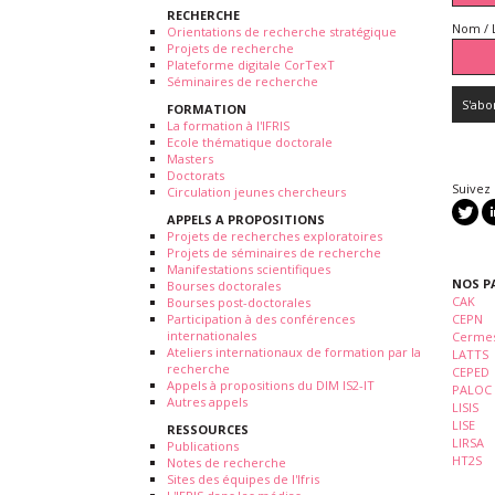
RECHERCHE
Nom / 
Orientations de recherche stratégique
Projets de recherche
Plateforme digitale CorTexT
Séminaires de recherche
FORMATION
La formation à l'IFRIS
Ecole thématique doctorale
Masters
Doctorats
Suivez
Circulation jeunes chercheurs
APPELS A PROPOSITIONS
Projets de recherches exploratoires
Projets de séminaires de recherche
Manifestations scientifiques
NOS P
Bourses doctorales
CAK
Bourses post-doctorales
Participation à des conférences
CEPN
internationales
Cermes
Ateliers internationaux de formation par la
LATTS
recherche
CEPED
Appels à propositions du DIM IS2-IT
PALOC
Autres appels
LISIS
LISE
RESSOURCES
LIRSA
Publications
HT2S
Notes de recherche
Sites des équipes de l'Ifris