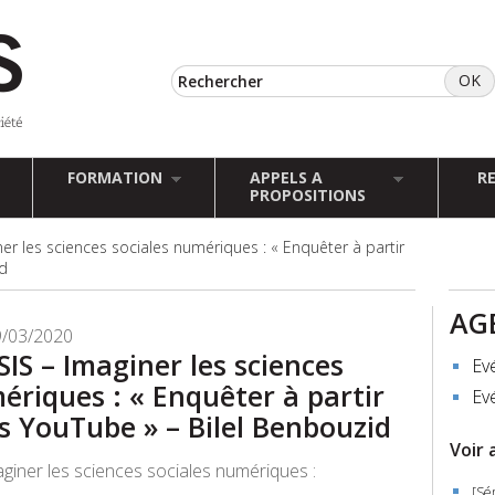
FORMATION
APPELS A
R
PROPOSITIONS
ner les sciences sociales numériques : « Enquêter à partir
id
AG
9/03/2020
SIS – Imaginer les sciences
Ev
ériques : « Enquêter à partir
Ev
s YouTube » – Bilel Benbouzid
Voir 
aginer les sciences sociales numériques :
[Sé