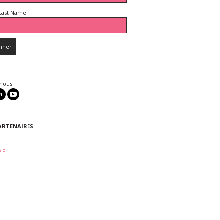
Last Name
 nous
ARTENAIRES
 3