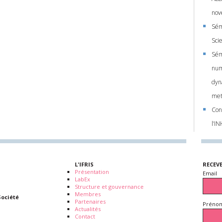
nov
Sém
Sci
Sém
num
dyna
met
Conf
l’I
L'IFRIS
RECEV
Présentation
Email
LabEx
Structure et gouvernance
Membres
Société
Partenaires
Prénom
Actualités
Contact