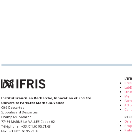
L'IF
Prés
LabE
Stru
Mem
Institut Francilien Recherche, Innovation et Société
Part
Université Paris-Est Marne-la-Vallée
Actua
Cité Descartes
Cont
5, boulevard Descartes
REC
Champs-sur-Marne
Orie
77454 MARNE-LA-VALLÉE Cedex 02
Proj
Téléphone : +33.(0)1.60.95.71.68
Plat
Fax : +33.(0)1.60.95.72.38