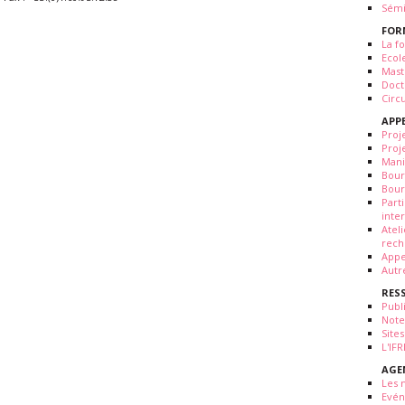
Sémi
FOR
La fo
Ecol
Mast
Doct
Circ
APP
Proj
Proj
Mani
Bour
Bour
Part
inte
Atel
rech
Appe
Autr
RES
Publ
Note
Sites
L'IF
AGE
Les 
Evé