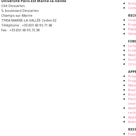
Université Paris-Est Marne-la-Vallée
Actua
Cité Descartes
Cont
5, boulevard Descartes
REC
Champs-sur-Marne
Orie
77454 MARNE-LA-VALLÉE Cedex 02
Proj
Téléphone : +33.(0)1.60.95.71.68
Plat
Fax : +33.(0)1.60.95.72.38
Sémi
FOR
La fo
Ecol
Mast
Doct
Circ
APP
Proj
Proj
Mani
Bour
Bour
Part
inte
Atel
rech
Appe
Autr
RES
Publ