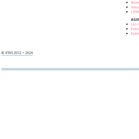
Note
Sites
L'IF
AGE
Les 
Evé
Evén
© IFRIS 2012 > 2026