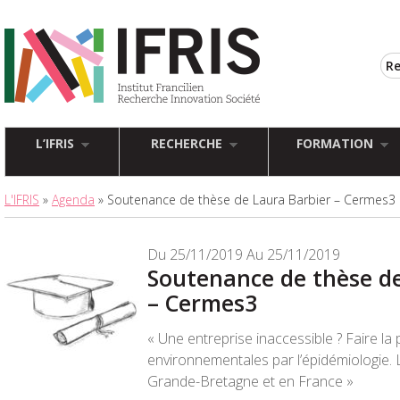
L’IFRIS
RECHERCHE
FORMATION
L'IFRIS
»
Agenda
» Soutenance de thèse de Laura Barbier – Cermes3
Du 25/11/2019 Au 25/11/2019
Soutenance de thèse de
– Cermes3
« Une entreprise inaccessible ? Faire la
environnementales par l’épidémiologie. 
Grande-Bretagne et en France »