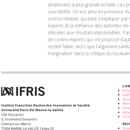
améliorées à plus grande échelle, ces pr
suivi d’effet. On est ainsi en présence d’
science
relative, qui peut s’expliquer pa
experts et la méfiance des autorités de r
d’études aux résultats imprévisibles. Par
de contre-experts qui ont proposé d’aut
restée faible, alors que l’argument sani
marginaliser dans la critique du nucléair
L'IF
Prés
LabE
Stru
Mem
Institut Francilien Recherche, Innovation et Société
Part
Université Paris-Est Marne-la-Vallée
Actua
Cité Descartes
Cont
5, boulevard Descartes
REC
Champs-sur-Marne
Orie
77454 MARNE-LA-VALLÉE Cedex 02