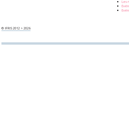
Les 
Evé
Evén
© IFRIS 2012 > 2026