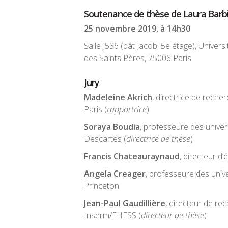
Soutenance de thèse de Laura Barb
25 novembre 2019, à 14h30
Salle J536 (bât Jacob, 5e étage), Univers
des Saints Pères, 75006 Paris
Jury
Madeleine Akrich
, directrice de reche
Paris (
rapportrice
)
Soraya Boudia
, professeure des univers
Descartes (
directrice de thèse
)
Francis Chateauraynaud
, directeur d
Angela Creager
, professeure des unive
Princeton
Jean-Paul Gaudillière
, directeur de re
Inserm/EHESS (
directeur de thèse
)