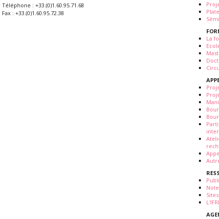
Proj
Téléphone : +33.(0)1.60.95.71.68
Plat
Fax : +33.(0)1.60.95.72.38
Sémi
FOR
La fo
Ecol
Mast
Doct
Circ
APP
Proj
Proj
Mani
Bour
Bour
Part
inte
Atel
rech
Appe
Autr
RES
Publ
Note
Sites
L'IF
AGE