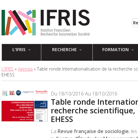
L’IFRIS
RECHERCHE
FORMATION
L'IFRIS
»
Agenda
» Table ronde Internationalisation de la recherche sci
EHESS
Du 18/10/2016 Au 18/10/2016
Table ronde Internation
recherche scientifique, 
EHESS
La
Revue française de sociologie
, le