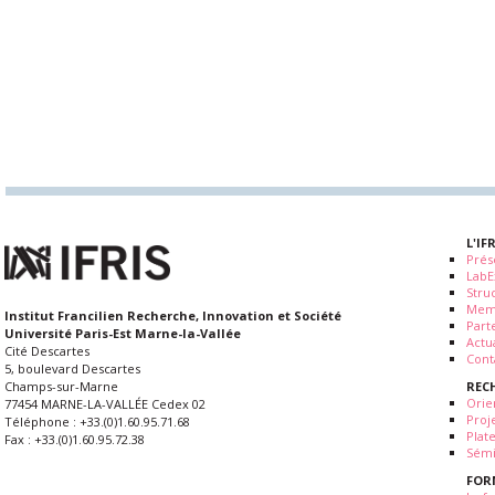
L'IF
Prés
LabE
Stru
Mem
Institut Francilien Recherche, Innovation et Société
Part
Université Paris-Est Marne-la-Vallée
Actua
Cité Descartes
Cont
5, boulevard Descartes
REC
Champs-sur-Marne
Orie
77454 MARNE-LA-VALLÉE Cedex 02
Proj
Téléphone : +33.(0)1.60.95.71.68
Plat
Fax : +33.(0)1.60.95.72.38
Sémi
FOR