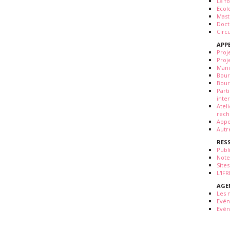
La fo
Ecol
Mast
Doct
Circ
APP
Proj
Proj
Mani
Bour
Bour
Part
inte
Atel
rech
Appe
Autr
RES
Publ
Note
Sites
L'IF
AGE
Les 
Evé
Evén