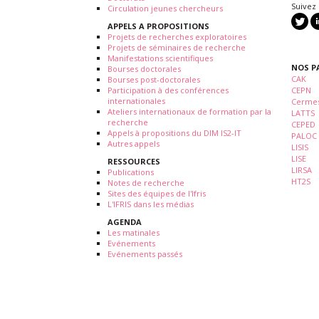
Suivez
Circulation jeunes chercheurs
APPELS A PROPOSITIONS
Projets de recherches exploratoires
Projets de séminaires de recherche
Manifestations scientifiques
NOS P
Bourses doctorales
CAK
Bourses post-doctorales
Participation à des conférences
CEPN
internationales
Cermes
Ateliers internationaux de formation par la
LATTS
recherche
CEPED
Appels à propositions du DIM IS2-IT
PALOC
Autres appels
LISIS
LISE
RESSOURCES
LIRSA
Publications
HT2S
Notes de recherche
Sites des équipes de l'Ifris
L'IFRIS dans les médias
AGENDA
Les matinales
Evénements
Evénements passés