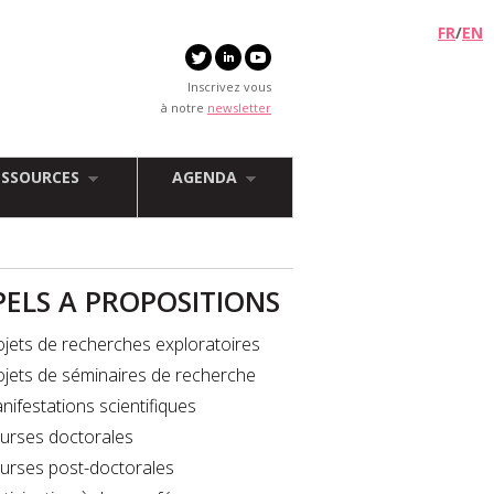
FR
/
EN
Inscrivez vous
à notre
newsletter
ESSOURCES
AGENDA
PELS A PROPOSITIONS
ojets de recherches exploratoires
ojets de séminaires de recherche
nifestations scientifiques
urses doctorales
urses post-doctorales