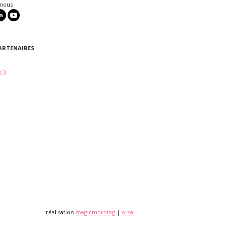
 nous
ARTENAIRES
 3
réalisation
magicmorning
|
orsal