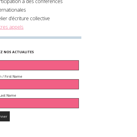
rticipation à des conférences
ternationales
lier d’écriture collective
tres appels
EZ NOS ACTUALITES
 / First Name
Last Name