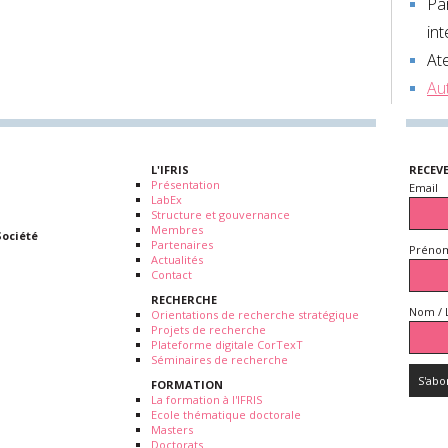
Pa
in
Ate
Au
L'IFRIS
RECEV
Présentation
Email
LabEx
Structure et gouvernance
Membres
Société
Partenaires
Prénom
Actualités
Contact
RECHERCHE
Nom / 
Orientations de recherche stratégique
Projets de recherche
Plateforme digitale CorTexT
Séminaires de recherche
FORMATION
La formation à l'IFRIS
Ecole thématique doctorale
Masters
Doctorats