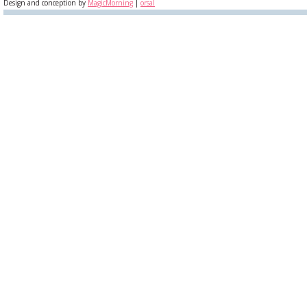
Design and conception by
MagicMorning
|
orsal