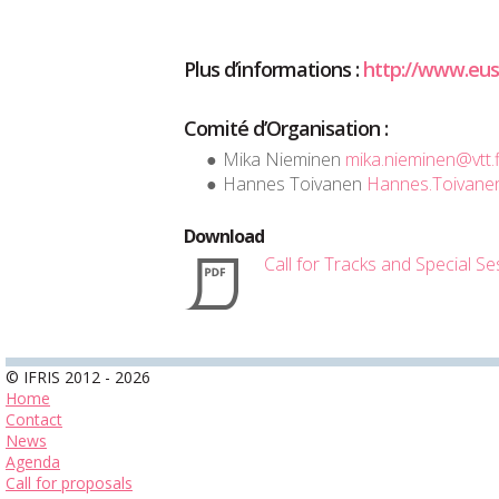
Plus d’informations :
http://www.eusp
Comité d’Organisation
:
Mika Nieminen
mika.nieminen@vtt.f
Hannes Toivanen
Hannes.Toivanen
Download
Call for Tracks and Special S
© IFRIS 2012 - 2026
Home
Contact
News
Agenda
Call for proposals