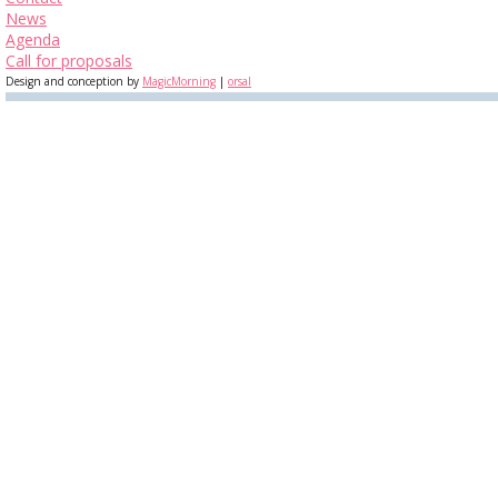
News
Agenda
Call for proposals
Design and conception by
MagicMorning
|
orsal