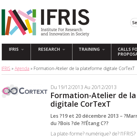
IFRIS
RESEARCH
TRAINING
CALLS F
PROPOS
IFRIS
»
Agenda
» Formation-Atelier de la plateforme digitale CorTexT
Du 19/12/2013 Au 20/12/2013
Formation-Atelier de l
digitale CorTexT
Les ?19 et 20 décembre 2013 – ?Marn
du ?Bois ?de ?l’Étang C??
La plate-forme? numérique? de? l’IFRIS?