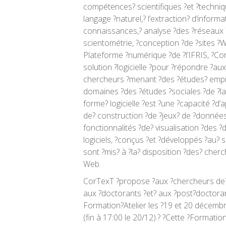
compétences? scientifiques ?et ?techniqu
langage ?naturel,? l’extraction? d’informa
connaissances,? analyse ?des ?réseaux ?
scientométrie, ?conception ?de ?sites ?We
Plateforme ?numérique ?de ?l’IFRIS, ?C
solution ?logicielle ?pour ?répondre ?au
chercheurs ?menant ?des ?études? empir
domaines ?des ?études ?sociales ?de ?la 
forme? logicielle ?est ?une ?capacité ?d
de? construction ?de ?jeux? de ?données
fonctionnalités ?de? visualisation ?des ?
logiciels, ?conçus ?et ?développés ?au? s
sont ?mis? à ?la? disposition ?des? cherc
Web.
CorTexT ?propose ?aux ?chercheurs de? 
aux ?doctorants ?et? aux ?post?doctorant
Formation?Atelier les ?19 et 20 décemb
(fin à 17:00 le 20/12).? ?Cette ?Formatio