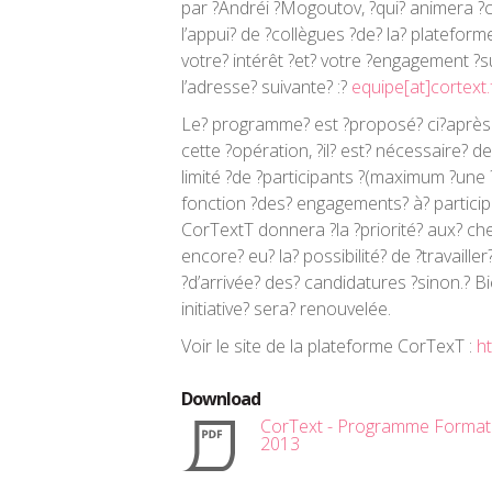
par ?Andréi ?Mogoutov, ?qui? animera ?c
l’appui? de ?collègues ?de? la? plateform
votre? intérêt ?et? votre ?engagement ?su
l’adresse? suivante? :?
equipe[at]cortext.
Le? programme? est ?proposé? ci?après.?
cette ?opération, ?il? est? nécessaire? d
limité ?de ?participants ?(maximum ?une ?
fonction ?des? engagements? à? particip
CorTextT donnera ?la ?priorité? aux? che
encore? eu? la? possibilité? de ?travailler
?d’arrivée? des? candidatures ?sinon.? B
initiative? sera? renouvelée.
Voir le site de la plateforme CorTexT :
ht
Download
CorText - Programme Formati
2013