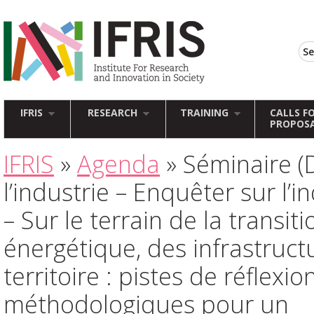
IFRIS
RESEARCH
TRAINING
CALLS F
PROPOS
IFRIS
»
Agenda
» Séminaire (D
l’industrie – Enquêter sur l’in
– Sur le terrain de la transiti
énergétique, des infrastruct
territoire : pistes de réflexio
méthodologiques pour un