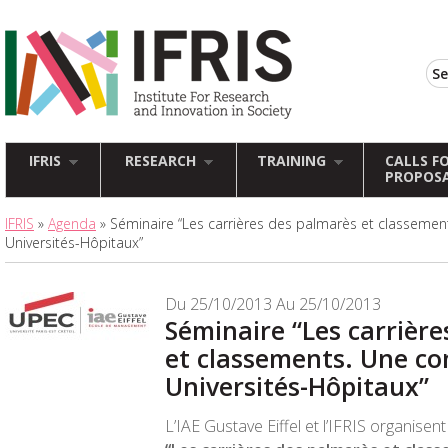
IFRIS
RESEARCH
TRAINING
CALLS F
PROPOS
IFRIS
»
Agenda
» Séminaire “Les carrières des palmarès et classeme
Universités-Hôpitaux”
Du 25/10/2013 Au 25/10/2013
Séminaire “Les carrièr
et classements. Une c
Universités-Hôpitaux”
L’IAE Gustave Eiffel et l’IFRIS organisen