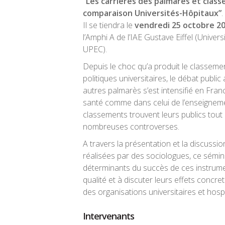
“Les carrières des palmarès et clas
comparaison Universités-Hôpitaux”
.
Il se tiendra le
vendredi 25 octobre 2
l’Amphi A de l’IAE Gustave Eiffel (Universi
UPEC).
Depuis le choc qu’a produit le classeme
politiques universitaires, le débat publi
autres palmarès s’est intensifié en Fran
santé comme dans celui de l’enseigneme
classements trouvent leurs publics tout
nombreuses controverses.
A travers la présentation et la discussi
réalisées par des sociologues, ce sémin
déterminants du succès de ces instrume
qualité et à discuter leurs effets concr
des organisations universitaires et hospi
Intervenants