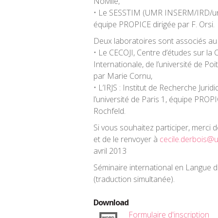
Noiville,
• Le SESSTIM (UMR INSERM/IRD/unive
équipe PROPICE dirigée par F. Orsi.
Deux laboratoires sont associés a
• Le CECOJI, Centre d’études sur la 
Internationale, de l’université de Po
par Marie Cornu,
• L’IRJS : Institut de Recherche Juri
l’université de Paris 1, équipe PROPI
Rochfeld.
Si vous souhaitez participer, merci de
et de le renvoyer à
cecile.derbois@u
avril 2013
Séminaire international en Langue de 
(traduction simultanée).
Download
Formulaire d'inscription