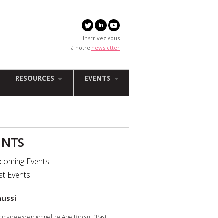
Inscrivez vous
à notre
newsletter
RESOURCES
EVENTS
ENTS
coming Events
st Events
aussi
inaire exceptionnel de Arie Rip sur “Past,