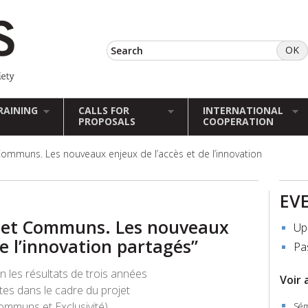
RAINING
CALLS FOR
INTERNATIONAL
PROPOSALS
COOPERATION
Communs. Les nouveaux enjeux de l’accès et de l’innovation
EV
é et Communs. Les nouveaux
Up
de l’innovation partagés”
Pa
n les résultats de trois années
Voir 
es dans le cadre du projet
Communs et Exclusivité)
Sém