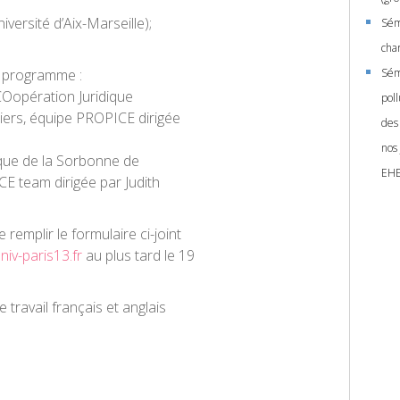
rsité d’Aix-Marseille);
Sém
cha
u programme :
Sémi
COopération Juridique
pol
itiers, équipe PROPICE dirigée
des
nos
dique de la Sorbonne de
EH
CE team dirigée par Judith
 remplir le formulaire ci-joint
niv-paris13.fr
au plus tard le 19
travail français et anglais