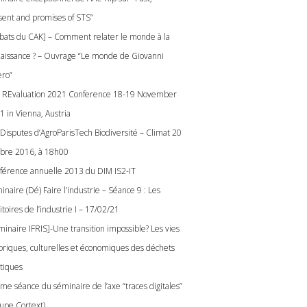
sent and promises of STS”
bats du CAK] – Comment relater le monde à la
aissance ? – Ouvrage “Le monde de Giovanni
ero”
 REvaluation 2021 Conference 18-19 November
1 in Vienna, Austria
 Disputes d’AgroParisTech Biodiversité – Climat 20
obre 2016, à 18h00
férence annuelle 2013 du DIM IS2-IT
naire (Dé) Faire l’industrie – Séance 9 : Les
itoires de l’industrie I – 17/02/21
minaire IFRIS]-Une transition impossible? Les vies
toriques, culturelles et économiques des déchets
stiques
me séance du séminaire de l’axe “traces digitales”
oupe Cortext)