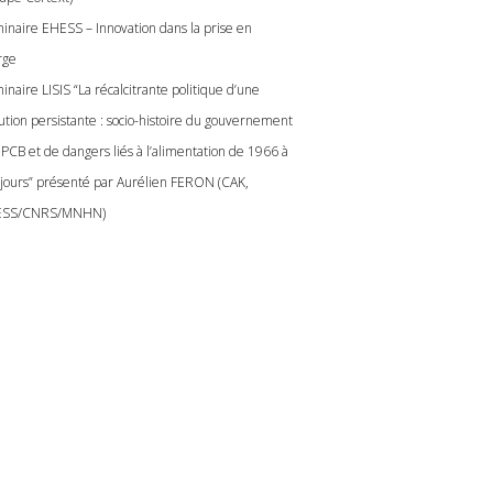
inaire EHESS – Innovation dans la prise en
rge
naire LISIS “La récalcitrante politique d’une
lution persistante : socio-histoire du gouvernement
 PCB et de dangers liés à l’alimentation de 1966 à
 jours” présenté par Aurélien FERON (CAK,
ESS/CNRS/MNHN)