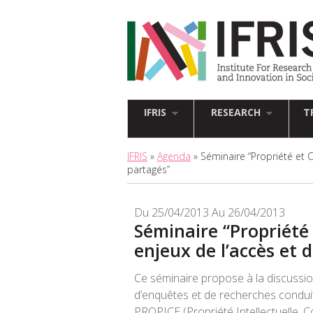
IFRIS
RESEARCH
T
IFRIS
»
Agenda
» Séminaire “Propriété et 
partagés”
Du 25/04/2013 Au 26/04/2013
Séminaire “Propriét
enjeux de l’accès et 
Ce séminaire propose à la discussio
d’enquêtes et de recherches conduit
PROPICE (Propriété Intellectuelle, 