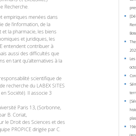
de Recherche.
pre
 et empiriques menées dans
[Dé
 de l’information, de la
Ren
t et la pharmacie, les biens
Bot
omiques et juridiques, les
The
 entendent contribuer à
202
s aussi des difficultés que
Les
 en tant qu’alternatives à la
oct
Con
esponsabilité scientifique de
Sémi
 de recherche du LABEX SITES
en Société). Il associe 3
terr
[Sé
versité Paris 13, (Sorbonne,
his
ar B. Coriat,
pla
r le Droit des Sciences et des
19è
équipe PROPICE dirigée par C.
(gr