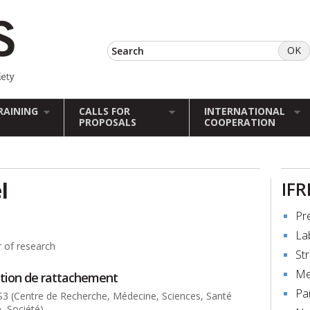
RAINING
CALLS FOR
INTERNATIONAL
PROPOSALS
COOPERATION
l
IFR
Pr
La
r of research
St
Me
ution de rattachement
Pa
 (Centre de Recherche, Médecine, Sciences, Santé
, Société)