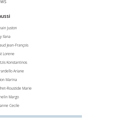
ws
aussi
ain Juston
y Ilana
aud Jean-François
st Lorene
tzis Konstantinos
rardello Ariane
ion Marina
ffret-Roustide Marie
nelin Margo
anne Cecile