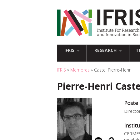
IFRIS
RESEARCH
T
IFRIS
»
Membres
» Castel Pierre-Henri
Pierre-Henri Caste
Poste
Directo
Instit
CERMES3
mentale