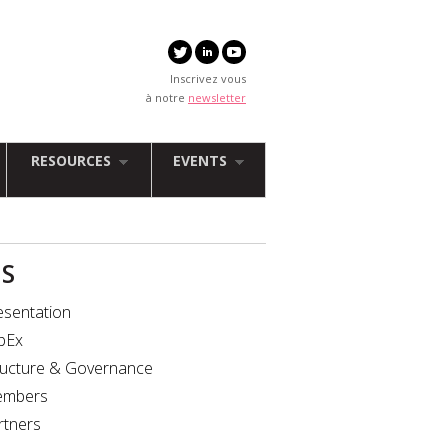
Inscrivez vous
à notre
newsletter
RESOURCES
EVENTS
IS
esentation
bEx
ructure & Governance
mbers
rtners