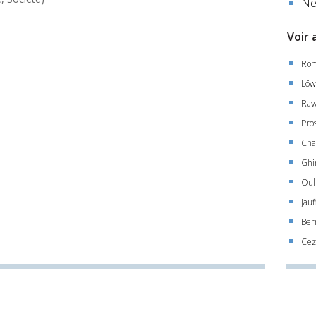
Ne
Voir 
Rom
Löw
Rav
Pro
Cha
Ghi
Oul
Jau
Ber
Cez