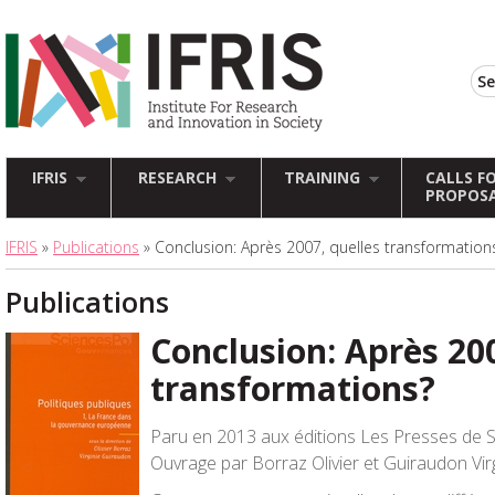
IFRIS
RESEARCH
TRAINING
CALLS F
PROPOS
IFRIS
»
Publications
» Conclusion: Après 2007, quelles transformation
Publications
Conclusion: Après 200
transformations?
Paru en 2013 aux éditions Les Presses de 
Ouvrage par Borraz Olivier et Guiraudon Vir