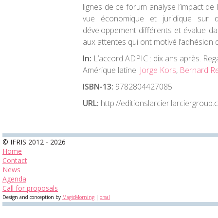
lignes de ce forum analyse l’impact de
vue économique et juridique sur 
développement différents et évalue da
aux attentes qui ont motivé l’adhésion
In:
L’accord ADPIC : dix ans après. Reg
Amérique latine.
Jorge Kors
,
Bernard R
ISBN-13:
9782804427085
URL:
http://editionslarcier.larciergroup
© IFRIS 2012 - 2026
Home
Contact
News
Agenda
Call for proposals
Design and conception by
MagicMorning
|
orsal