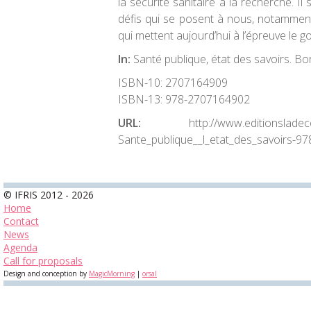
la sécurité sanitaire à la recherche. I
défis qui se posent à nous, notamment 
qui mettent aujourd’hui à l’épreuve le 
In:
Santé publique, état des savoirs. Bor
ISBN-10:
2707164909
ISBN-13:
978-2707164902
URL:
http://www.editionsladec
Sante_publique__l_etat_des_savoirs-9
© IFRIS 2012 - 2026
Home
Contact
News
Agenda
Call for proposals
Design and conception by
MagicMorning
|
orsal