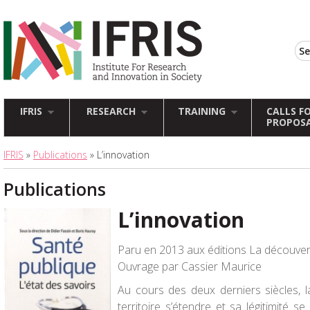
IFRIS
RESEARCH
TRAINING
CALLS F
PROPOS
IFRIS
»
Publications
» L’innovation
Publications
L’innovation
Paru en 2013 aux éditions La découver
Ouvrage par Cassier Maurice
Au cours des deux derniers siècles, 
territoire s’étendre et sa légitimité s