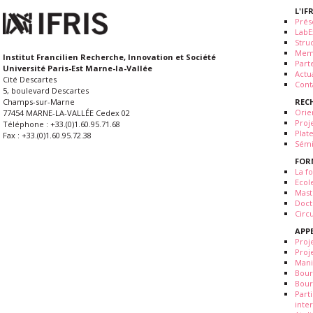
L'IF
Prés
LabE
Stru
Mem
Institut Francilien Recherche, Innovation et Société
Part
Université Paris-Est Marne-la-Vallée
Actua
Cité Descartes
Cont
5, boulevard Descartes
REC
Champs-sur-Marne
Orie
77454 MARNE-LA-VALLÉE Cedex 02
Proj
Téléphone : +33.(0)1.60.95.71.68
Plat
Fax : +33.(0)1.60.95.72.38
Sémi
FOR
La fo
Ecol
Mast
Doct
Circ
APP
Proj
Proj
Mani
Bour
Bour
Part
inte