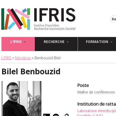
L’IFRIS
RECHERCHE
FORMATION
L'IFRIS
»
Membres
» Benbouzid Bilel
Bilel Benbouzid
Poste
Maître de conférences
Institution de rat
Laboratoire Interdiscip
Sociétés (LISIS)