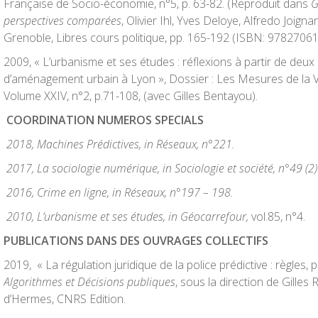
Française de Socio-économie, n°5, p. 63-82. (Reproduit dans
G
perspectives comparées
, Olivier Ihl, Yves Deloye, Alfredo Joigna
Grenoble, Libres cours politique, pp. 165-192 (ISBN: 9782706
2009, « L’urbanisme et ses études : réflexions à partir de deux
d’aménagement urbain à Lyon », Dossier : Les Mesures de la Vi
Volume XXIV, n°2, p.71-108, (avec Gilles Bentayou).
COORDINATION NUMEROS SPECIALS
2018, Machines Prédictives, in Réseaux, n°221.
2017, La sociologie numérique, in Sociologie et société, n°49 (2)
2016, Crime en ligne, in Réseaux, n°197 – 198.
2010, L’urbanisme et ses études, in Géocarrefour
,
vol.85, n°4.
PUBLICATIONS DANS DES OUVRAGES COLLECTIFS
2019, « La régulation juridique de la police prédictive : règles, pr
Algorithmes et Décisions publiques
, sous la direction de Gille
d’Hermes, CNRS Edition.