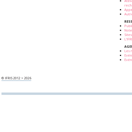
Atel
rech
Appe
Autr
RES
Publ
Note
Sites
L'IF
AGE
Les 
Evé
Evén
© IFRIS 2012 > 2026