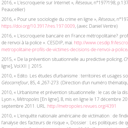
2016, « L’escroquerie sur Internet »
, Réseaux
, n°197?198, p.13
Peaucellier)
2016, « Pour une sociologie du crime en ligne »,
Réseaux
, n°19
https://doi.org/10.3917/res.197.0009
, (avec Daniel Ventre)
2016, « L’escroquerie bancaire en France métropolitaine?: profi
de renvoi à la police ». CESDIP, mai.
http://www.cesdip.fr/lescr
metropolitaine-profils-de-victimes-decisions-de-renvoi-a-police
2015, « De la prévention situationnelle au predictive policing,
C
ligne], Vol.XII | 2015.
2010, « Edito. Les études d’urbanisme : territoires et usages s
Géocarrefour
, 85, 4 ,267-273. (Direction d’un numéro thématiq
2010, « Urbanisme et prévention situationnelle : le cas de la d
Lyon »,
Métropoles
[En ligne], 8, mis en ligne le 17 décembre 20
septembre 2011. URL :
http://metropoles.revues.org/4391
2010, « L’enquête nationale américaine de victimation : de l’in
l’analyse des facteurs de risque », Dossier : Les politiques de q