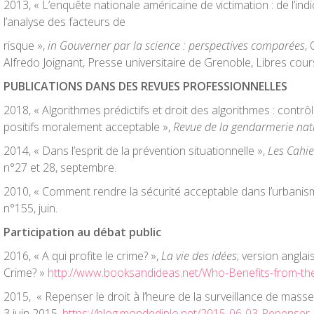
2013, « L’enquête nationale américaine de victimation : de l’in
l’analyse des facteurs de
risque »,
in Gouverner par la science : perspectives comparées
, 
Alfredo Joignant, Presse universitaire de Grenoble, Libres cour
PUBLICATIONS DANS DES REVUES PROFESSIONNELLES
2018, « Algorithmes prédictifs et droit des algorithmes : contrôl
positifs moralement acceptable »,
Revue de la gendarmerie nat
2014, « Dans l’esprit de la prévention situationnelle »,
Les Cahie
n°27 et 28, septembre.
2010, « Comment rendre la sécurité acceptable dans l’urbani
n°155, juin.
Participation au débat public
2016, « A qui profite le crime? »,
La vie des idées
; version angla
Crime? »
http://www.booksandideas.net/Who-Benefits-from-the
2015, « Repenser le droit à l’heure de la surveillance de mass
3 juin 2015.
https://blog.mondediplo.net/2015-06-03-Repenser-le