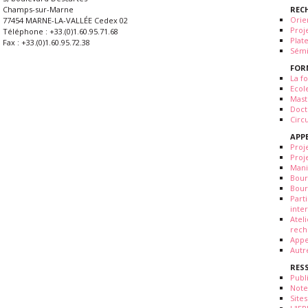
REC
Champs-sur-Marne
Orie
77454 MARNE-LA-VALLÉE Cedex 02
Proj
Téléphone : +33.(0)1.60.95.71.68
Plat
Fax : +33.(0)1.60.95.72.38
Sémi
FOR
La fo
Ecol
Mast
Doct
Circ
APP
Proj
Proj
Mani
Bour
Bour
Part
inte
Atel
rech
Appe
Autr
RES
Publ
Note
Sites