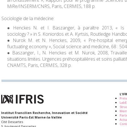
arrondissement », Rapport pour le programme Sciences bi
MiRe/INSERM/CNRS, Paris, CERMES, 188 p.
Sociologie de la médecine:
Henckes N. et I. Baszanger, à paraître 2013, « Is
sociology ? » in S. Koniordos et A. Kyrtsis,
Routledge Handbo
Nurok M. et N. Henckes, 2009, « Pre-hospital emer
fluctuating economy »,
Social science and medicine
, 68 : 50
Baszanger, I., N. Henckes et M. Nurok, 2008,
Travail
situations limites. Urgences préhospitalières et soins palliati
CNAMTS, Paris, CERMES, 328 p.
L'IF
Prés
LabE
Stru
Mem
Institut Francilien Recherche, Innovation et Société
Part
Université Paris-Est Marne-la-Vallée
Actua
Cité Descartes
Cont
5, boulevard Descartes