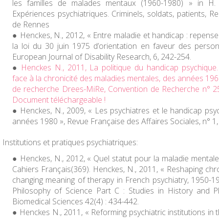
les familles de malades mentaux (1960-1980) » in H. 
Expériences psychiatriques. Criminels, soldats, patients
, Re
de Rennes
Henckes, N., 2012, « Entre maladie et handicap : repenser
la loi du 30 juin 1975 d’orientation en faveur des pers
European Journal of Disability Research
, 6, 242-254.
Henckes N., 2011,
La politique du handicap psychique. 
face à la chronicité des maladies mentales, des années 1
de recherche Drees-MiRe, Convention de Recherche n° 25
Document téléchargeable !
Henckes, N., 2009, « Les psychiatres et le handicap psy
années 1980 »,
Revue Française des Affaires Sociales
, n° 1
Institutions et pratiques psychiatriques:
Henckes, N., 2012, « Quel statut pour la maladie mentale
Cahiers Français(369). Henckes, N., 2011, « Reshaping chro
changing meaning of therapy in French psychiatry, 1950-1
Philosophy of Science Part C : Studies in History and P
Biomedical Sciences
42(4) : 434-442.
Henckes N., 2011, « Reforming psychiatric institutions in t