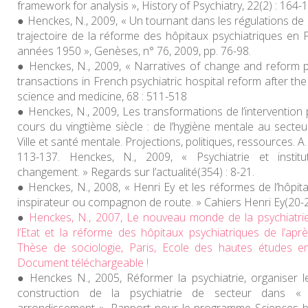
framework for analysis »,
History of Psychiatry
, 22(2) : 164-
Henckes, N., 2009, « Un tournant dans les régulations de l’
trajectoire de la réforme des hôpitaux psychiatriques en 
années 1950 »,
Genèses
, n° 76, 2009, pp. 76-98.
Henckes, N., 2009, « Narratives of change and reform p
transactions in French psychiatric hospital reform after t
science and medicine
, 68 : 511-518
Henckes, N., 2009, Les transformations de l’intervention p
cours du vingtième siècle : de l’hygiène mentale au secteur
Ville et santé mentale. Projections, politiques, ressources. A.
113-137. Henckes, N., 2009, « Psychiatrie et instit
changement. » Regards sur l’actualité(354) : 8-21.
Henckes, N., 2008, « Henri Ey et les réformes de l’hôpit
inspirateur ou compagnon de route. » Cahiers Henri Ey(20-2
Henckes, N., 2007,
Le nouveau monde de la psychiatrie 
l’Etat et la réforme des hôpitaux psychiatriques de l’a
Thèse de sociologie, Paris, Ecole des hautes études en
Document téléchargeable !
Henckes N., 2005, Réformer la psychiatrie, organiser l
construction de la psychiatrie de secteur dans « l