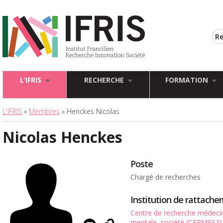
L’IFRIS
RECHERCHE
FORMATION
L'IFRIS
»
Membres
» Henckes Nicolas
Nicolas Henckes
Poste
Chargé de recherches
Institution de rattach
Centre de recherche médecin
mentale, société (CERMES3)