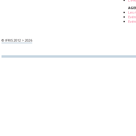
L'IF
AGE
Les 
Evé
Evén
© IFRIS 2012 > 2026