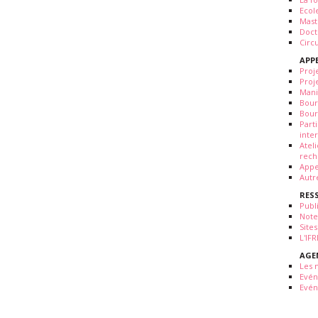
Ecol
Mast
Doct
Circ
APP
Proj
Proj
Mani
Bour
Bour
Part
inte
Atel
rech
Appe
Autr
RES
Publ
Note
Sites
L'IF
AGE
Les 
Evé
Evén