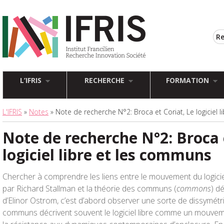
L’IFRIS
RECHERCHE
FORMATION
L'IFRIS
»
Notes
» Note de recherche N°2: Broca et Coriat, Le logiciel 
Note de recherche N°2: Broca e
logiciel libre et les communs
Chercher à comprendre les liens entre le mouvement du logiciel
par Richard Stallman et la théorie des communs (
commons
) d
d’Elinor Ostrom, c’est d’abord observer une sorte de dissymét
communs décrivent souvent le logiciel libre comme un mouve