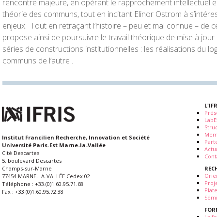
rencontre majeure, en opérant le rapprochement intellectuel entre
théorie des communs, tout en incitant Elinor Ostrom à s’intére
enjeux. Tout en retraçant l’histoire – peu et mal connue – de ce
propose ainsi de poursuivre le travail théorique de mise à jour
séries de constructions institutionnelles : les réalisations du logi
communs de l’autre .
L'IF
Prés
LabE
Stru
Mem
Institut Francilien Recherche, Innovation et Société
Part
Université Paris-Est Marne-la-Vallée
Actua
Cité Descartes
Cont
5, boulevard Descartes
REC
Champs-sur-Marne
Orie
77454 MARNE-LA-VALLÉE Cedex 02
Proj
Téléphone : +33.(0)1.60.95.71.68
Plat
Fax : +33.(0)1.60.95.72.38
Sémi
FOR
La fo