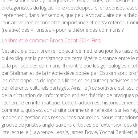
la résistance aux dynamiques contemporaines d’enclosure. En 
protagonistes du logiciel libre (développeurs, entreprises, asso
reprennent, dans l’ensemble, que peu le vocabulaire de la thé
leur arrive d’en reconnaître l’importance et de s’y référer. Co
(relative) des « libristes » pour la théorie des communs ?
Le libre et le commun Broca Coriat 2014 Final
Cet article a pour premier objectif de mettre au jour les raisons
qui expliquent la persistance de cette légère distance entre le 
et la pensée des communs. Il montre que les généalogies intell
par Stallman et de la théorie développée par Ostrom sont prof
les développeurs de logiciels libres et les (autres) activistes
de référents culturels partagés. Ainsi, le
free software
est issu 
de la circulation de l’information et il est l’héritier de pratiqu
recherche en informatique. Cette tradition est historiquement 
communs, qui s’est construite comme une réflexion sur les rég
modes de gestion des ressources naturelles. Nous entendon
groupe de juristes anglo-saxons critiques de l’extension des dr
intellectuelle (Lawrence Lessig, James Boyle, Yochai Benkler) a