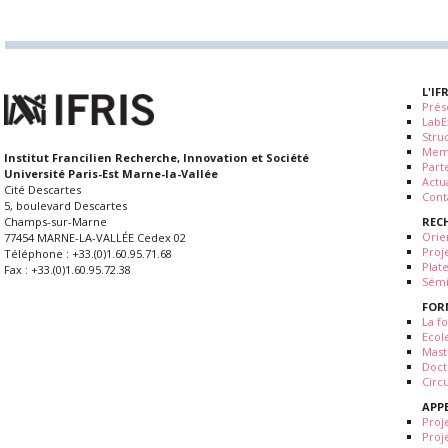
L'IF
Prés
LabE
Stru
Mem
Institut Francilien Recherche, Innovation et Société
Part
Université Paris-Est Marne-la-Vallée
Actua
Cité Descartes
Cont
5, boulevard Descartes
REC
Champs-sur-Marne
Orie
77454 MARNE-LA-VALLÉE Cedex 02
Proj
Téléphone : +33.(0)1.60.95.71.68
Plat
Fax : +33.(0)1.60.95.72.38
Sémi
FOR
La fo
Ecol
Mast
Doct
Circ
APP
Proj
Proj