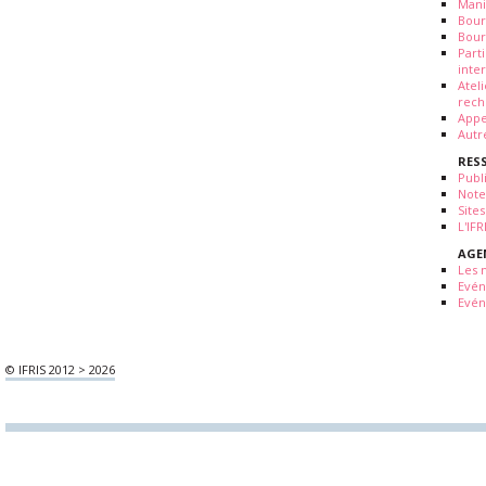
Mani
Bour
Bour
Part
inte
Atel
rech
Appe
Autr
RES
Publ
Note
Sites
L'IF
AGE
Les 
Evé
Evén
© IFRIS 2012 > 2026