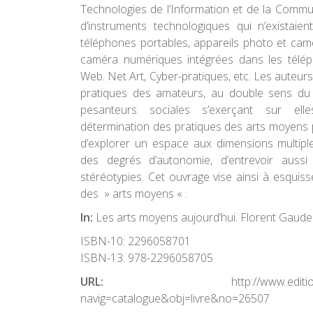
Technologies de l’Information et de la Commu
d’instruments technologiques qui n’existaie
téléphones portables, appareils photo et ca
caméra numériques intégrées dans les téléph
Web. Net Art, Cyber-pratiques, etc. Les auteurs
pratiques des amateurs, au double sens du t
pesanteurs sociales s’exerçant sur elle
détermination des pratiques des arts moyens pe
d’explorer un espace aux dimensions multiple
des degrés d’autonomie, d’entrevoir aussi
stéréotypies. Cet ouvrage vise ainsi à esquis
des » arts moyens « .
In:
Les arts moyens aujourd’hui. Florent Gaude
ISBN-10:
2296058701
ISBN-13:
978-2296058705
URL:
http://www.editi
navig=catalogue&obj=livre&no=26507