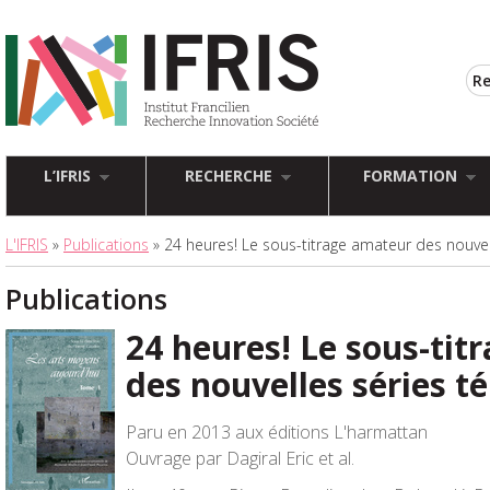
L’IFRIS
RECHERCHE
FORMATION
L'IFRIS
»
Publications
» 24 heures! Le sous-titrage amateur des nouvell
Publications
24 heures! Le sous-tit
des nouvelles séries té
Paru en 2013 aux éditions L'harmattan
Ouvrage par Dagiral Eric et al.