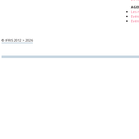
AGE
Les 
Evé
Evén
© IFRIS 2012 > 2026