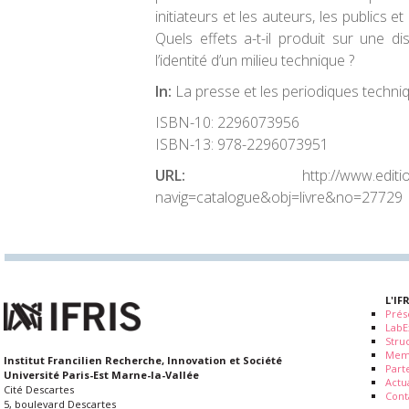
initiateurs et les auteurs, les publics 
Quels effets a-t-il produit sur une dis
l’identité d’un milieu technique ?
In:
La presse et les periodiques techn
ISBN-10:
2296073956
ISBN-13:
978-2296073951
URL:
http://www.editi
navig=catalogue&obj=livre&no=27729
L'IF
Prés
LabE
Stru
Mem
Institut Francilien Recherche, Innovation et Société
Part
Université Paris-Est Marne-la-Vallée
Actua
Cité Descartes
Cont
5, boulevard Descartes