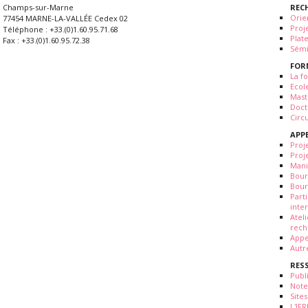
REC
Champs-sur-Marne
Orie
77454 MARNE-LA-VALLÉE Cedex 02
Proj
Téléphone : +33.(0)1.60.95.71.68
Plat
Fax : +33.(0)1.60.95.72.38
Sémi
FOR
La fo
Ecol
Mast
Doct
Circ
APP
Proj
Proj
Mani
Bour
Bour
Part
inte
Atel
rech
Appe
Autr
RES
Publ
Note
Sites
L'IF