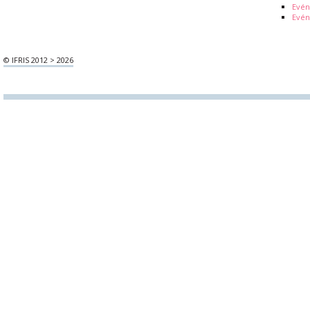
Evé
Evén
© IFRIS 2012 > 2026