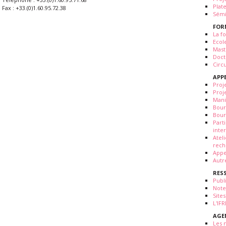
Plat
Fax : +33.(0)1.60.95.72.38
Sémi
FOR
La fo
Ecol
Mast
Doct
Circ
APP
Proj
Proj
Mani
Bour
Bour
Part
inte
Atel
rech
Appe
Autr
RES
Publ
Note
Sites
L'IF
AGE
Les 