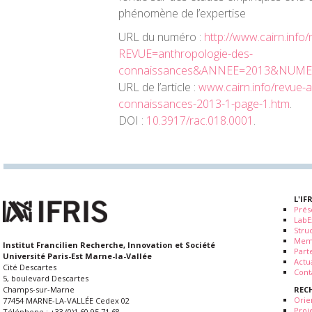
phénomène de l’expertise
URL du numéro :
http://www.cairn.info
REVUE=anthropologie-des-
connaissances&ANNEE=2013&NUM
URL de l’article :
www.cairn.info/revue-
connaissances-2013-1-page-1.htm
.
DOI :
10.3917/rac.018.0001
.
L'IF
Prés
LabE
Stru
Mem
Institut Francilien Recherche, Innovation et Société
Part
Université Paris-Est Marne-la-Vallée
Actua
Cité Descartes
Cont
5, boulevard Descartes
REC
Champs-sur-Marne
Orie
77454 MARNE-LA-VALLÉE Cedex 02
Proj
Téléphone : +33.(0)1.60.95.71.68